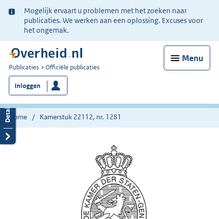
Ter
Mogelijk ervaart u problemen met het zoeken naar
informatie:
publicaties. We werken aan een oplossing. Excuses voor
het ongemak.
Menu
U
Publicaties
Officiële publicaties
bent
Inloggen
nu
hier:
Home
Kamerstuk 22112, nr. 1281