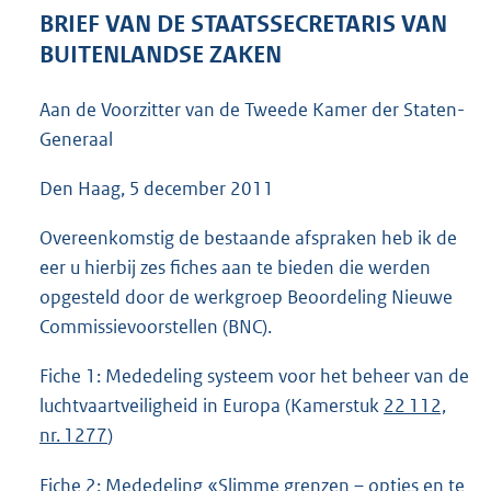
6
BRIEF VAN DE STAATSSECRETARIS VAN
2
BUITENLANDSE ZAKEN
K
b
Aan de Voorzitter van de Tweede Kamer der Staten-
Generaal
Den Haag, 5 december 2011
Overeenkomstig de bestaande afspraken heb ik de
eer u hierbij zes fiches aan te bieden die werden
opgesteld door de werkgroep Beoordeling Nieuwe
Commissievoorstellen (BNC).
Fiche 1: Mededeling systeem voor het beheer van de
luchtvaartveiligheid in Europa (Kamerstuk
22 112,
nr. 1277
)
Fiche 2: Mededeling «Slimme grenzen – opties en te