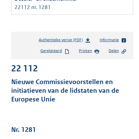
22112 nr. 1281
Authentieke versie (PDF)
b
Informatie
e
Gerelateerd
Printen
Delen
s
t
22 112
a
n
d
Nieuwe Commissievoorstellen en
s
initiatieven van de lidstaten van de
g
Europese Unie
r
o
o
t
t
Nr. 1281
e
: