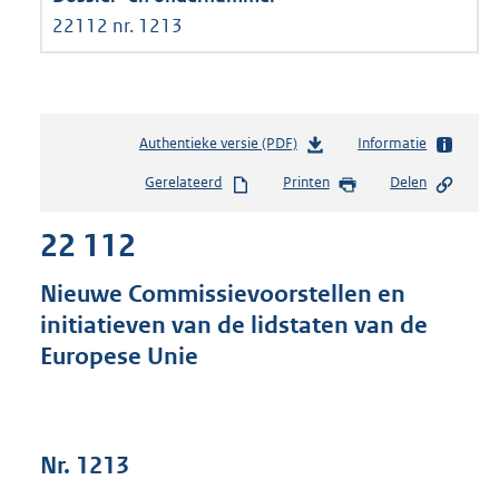
22112 nr. 1213
Authentieke versie (PDF)
b
Informatie
e
Gerelateerd
Printen
Delen
s
t
22 112
a
n
d
Nieuwe Commissievoorstellen en
s
initiatieven van de lidstaten van de
g
Europese Unie
r
o
o
t
t
Nr. 1213
e
: