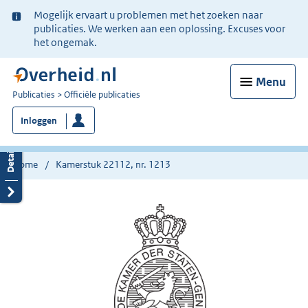
Ter
Mogelijk ervaart u problemen met het zoeken naar
informatie:
publicaties. We werken aan een oplossing. Excuses voor
het ongemak.
Menu
U
Publicaties
Officiële publicaties
bent
Inloggen
nu
hier:
Home
Kamerstuk 22112, nr. 1213