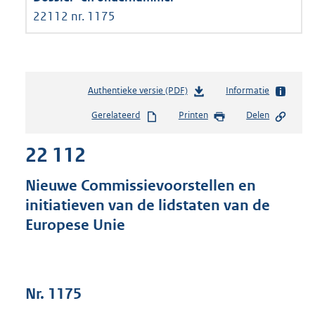
22112 nr. 1175
Authentieke versie (PDF)
b
Informatie
e
Gerelateerd
Printen
Delen
s
t
22 112
a
n
d
Nieuwe Commissievoorstellen en
s
initiatieven van de lidstaten van de
g
Europese Unie
r
o
o
t
t
Nr. 1175
e
: