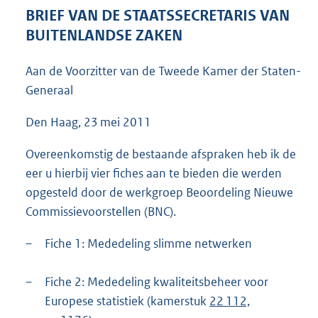
5
BRIEF VAN DE STAATSSECRETARIS VAN
3
BUITENLANDSE ZAKEN
K
b
Aan de Voorzitter van de Tweede Kamer der Staten-
Generaal
Den Haag, 23 mei 2011
Overeenkomstig de bestaande afspraken heb ik de
eer u hierbij vier fiches aan te bieden die werden
opgesteld door de werkgroep Beoordeling Nieuwe
Commissievoorstellen (BNC).
–
Fiche 1: Mededeling slimme netwerken
–
Fiche 2: Mededeling kwaliteitsbeheer voor
Europese statistiek (kamerstuk
22 112,