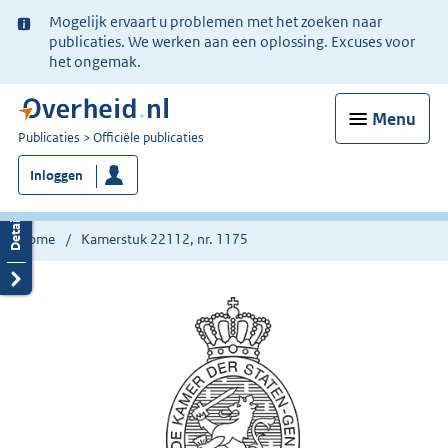
Ter
Mogelijk ervaart u problemen met het zoeken naar
informatie:
publicaties. We werken aan een oplossing. Excuses voor
het ongemak.
Menu
U
Publicaties
Officiële publicaties
bent
Inloggen
nu
hier:
Home
Kamerstuk 22112, nr. 1175