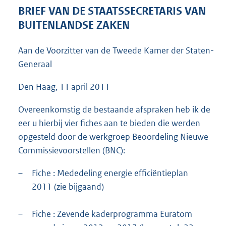
6
BRIEF VAN DE STAATSSECRETARIS VAN
0
BUITENLANDSE ZAKEN
K
b
Aan de Voorzitter van de Tweede Kamer der Staten-
Generaal
Den Haag, 11 april 2011
Overeenkomstig de bestaande afspraken heb ik de
eer u hierbij vier fiches aan te bieden die werden
opgesteld door de werkgroep Beoordeling Nieuwe
Commissievoorstellen (BNC):
–
Fiche : Mededeling energie efficiëntieplan
2011 (zie bijgaand)
–
Fiche : Zevende kaderprogramma Euratom