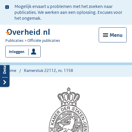
Ter
Mogelijk ervaart u problemen met het zoeken naar
informatie:
publicaties. We werken aan een oplossing. Excuses voor
het ongemak.
Menu
U
Publicaties
Officiële publicaties
bent
Inloggen
nu
hier:
Home
Kamerstuk 22112, nr. 1158