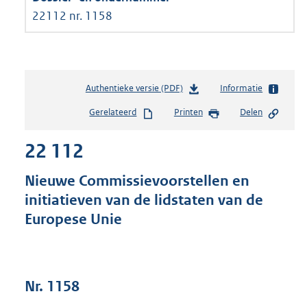
22112 nr. 1158
Authentieke versie (PDF)
b
Informatie
e
Gerelateerd
Printen
Delen
s
t
22 112
a
n
d
Nieuwe Commissievoorstellen en
s
initiatieven van de lidstaten van de
g
Europese Unie
r
o
o
t
t
Nr. 1158
e
: