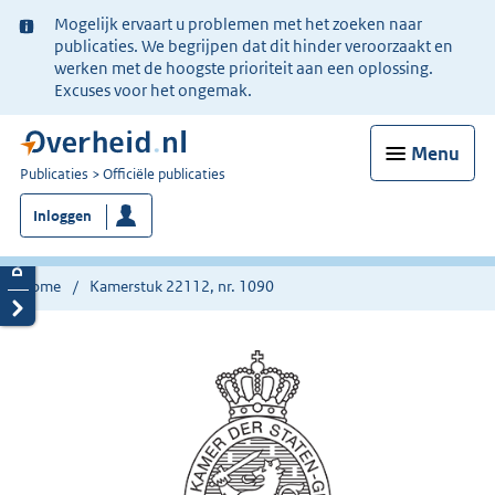
Ter
Mogelijk ervaart u problemen met het zoeken naar
informatie:
publicaties. We begrijpen dat dit hinder veroorzaakt en
werken met de hoogste prioriteit aan een oplossing.
Excuses voor het ongemak.
Menu
U
Publicaties
Officiële publicaties
bent
Inloggen
nu
hier:
Home
Kamerstuk 22112, nr. 1090