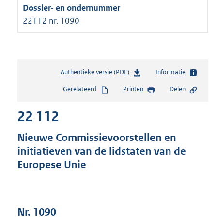
22112 nr. 1090
Authentieke versie (PDF)
b
Informatie
e
Gerelateerd
Printen
Delen
s
t
22 112
a
n
d
Nieuwe Commissievoorstellen en
s
initiatieven van de lidstaten van de
g
Europese Unie
r
o
o
t
t
Nr. 1090
e