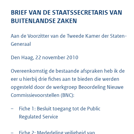
:
5
BRIEF VAN DE STAATSSECRETARIS VAN
6
BUITENLANDSE ZAKEN
K
b
Aan de Voorzitter van de Tweede Kamer der Staten-
Generaal
Den Haag, 22 november 2010
Overeenkomstig de bestaande afspraken heb ik de
eer u hierbij drie fiches aan te bieden die werden
opgesteld door de werkgroep Beoordeling Nieuwe
Commissievoorstellen (BNC):
–
Fiche 1: Besluit toegang tot de Public
Regulated Service
–
Fiche 2: Mededeling veiligheid van