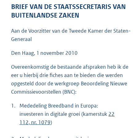
5
BRIEF VAN DE STAATSSECRETARIS VAN
1
BUITENLANDSE ZAKEN
K
b
Aan de Voorzitter van de Tweede Kamer der Staten-
Generaal
Den Haag, 1 november 2010
Overeenkomstig de bestaande afspraken heb ik de
eer u hierbij drie fiches aan te bieden die werden
opgesteld door de werkgroep Beoordeling Nieuwe
Commissievoorstellen (BNC):
1.
Mededeling Breedband in Europa:
investeren in digitale groei (kamerstuk
22
112, nr. 1079
)