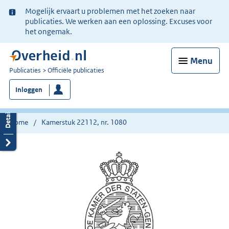
Ter
Mogelijk ervaart u problemen met het zoeken naar
informatie:
publicaties. We werken aan een oplossing. Excuses voor
het ongemak.
Menu
U
Publicaties
Officiële publicaties
bent
Inloggen
nu
hier:
Home
Kamerstuk 22112, nr. 1080