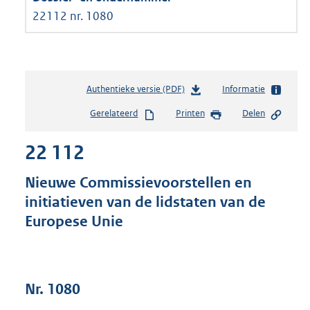
22112 nr. 1080
Authentieke versie (PDF)
b
Informatie
e
Gerelateerd
Printen
Delen
s
t
22 112
a
n
d
Nieuwe Commissievoorstellen en
s
initiatieven van de lidstaten van de
g
Europese Unie
r
o
o
t
t
Nr. 1080
e
: