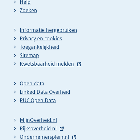
Help
Zoeken
Informatie hergebruiken
Privacy en cookies
Toegankelijkheid
Sitemap
E
Kwetsbaarheid melden
x
t
Open data
e
Linked Data Overheid
r
PUC Open Data
n
e
MijnOverheid.nl
l
E
Rijksoverheid.nl
i
x
E
Ondernemersplein.nl
n