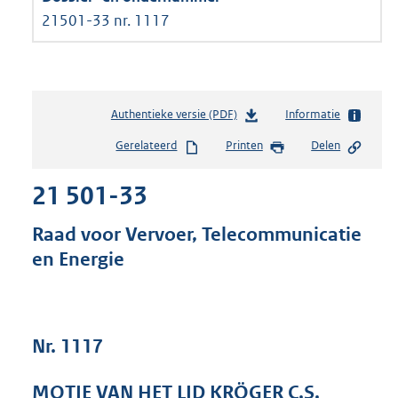
21501-33 nr. 1117
Authentieke versie (PDF)
b
Informatie
e
Gerelateerd
Printen
Delen
s
t
21 501-33
a
n
d
Raad voor Vervoer, Telecommunicatie
s
en Energie
g
r
o
o
t
Nr. 1117
t
e
MOTIE VAN HET LID KRÖGER C.S.
: