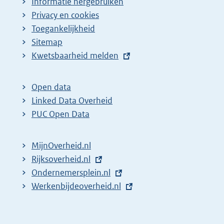
Informatie hergebruiken
Privacy en cookies
Toegankelijkheid
Sitemap
E
Kwetsbaarheid melden
x
t
Open data
e
Linked Data Overheid
r
PUC Open Data
n
e
MijnOverheid.nl
l
E
Rijksoverheid.nl
i
x
E
Ondernemersplein.nl
n
t
x
E
Werkenbijdeoverheid.nl
k
e
t
x
:
r
e
t