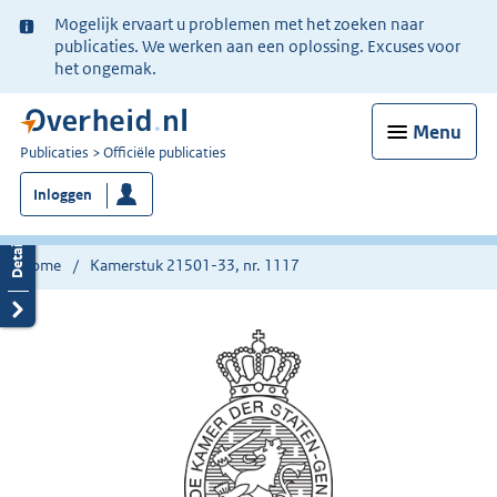
Ter
Mogelijk ervaart u problemen met het zoeken naar
informatie:
publicaties. We werken aan een oplossing. Excuses voor
het ongemak.
Menu
U
Publicaties
Officiële publicaties
bent
Inloggen
nu
hier:
Home
Kamerstuk 21501-33, nr. 1117