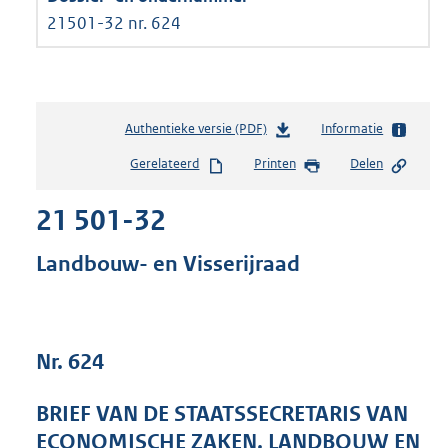
21501-32 nr. 624
Authentieke versie (PDF)
b
Informatie
e
Gerelateerd
Printen
Delen
s
t
21 501-32
a
n
d
Landbouw- en Visserijraad
s
g
r
o
Nr. 624
o
t
t
BRIEF VAN DE STAATSSECRETARIS VAN
e
ECONOMISCHE ZAKEN, LANDBOUW EN
: