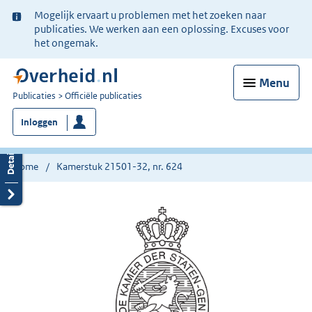
Ter
Mogelijk ervaart u problemen met het zoeken naar
informatie:
publicaties. We werken aan een oplossing. Excuses voor
het ongemak.
Menu
U
Publicaties
Officiële publicaties
bent
Inloggen
nu
hier:
Home
Kamerstuk 21501-32, nr. 624