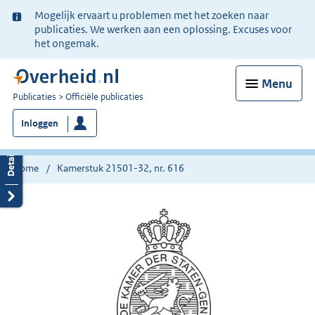
Ter
Mogelijk ervaart u problemen met het zoeken naar
informatie:
publicaties. We werken aan een oplossing. Excuses voor
het ongemak.
Menu
U
Publicaties
Officiële publicaties
bent
Inloggen
nu
hier:
Home
Kamerstuk 21501-32, nr. 616