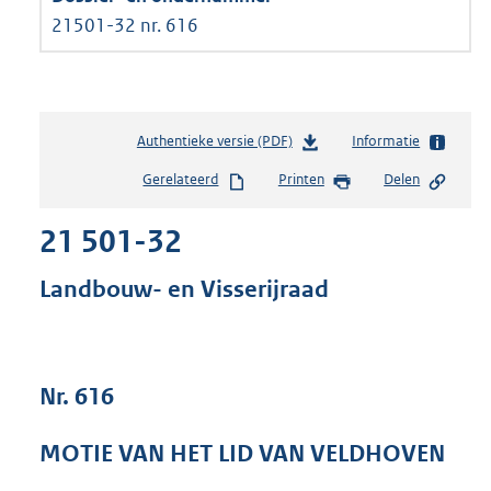
21501-32 nr. 616
Authentieke versie (PDF)
b
Informatie
e
Gerelateerd
Printen
Delen
s
t
21 501-32
a
n
d
Landbouw- en Visserijraad
s
g
r
o
Nr. 616
o
t
t
MOTIE VAN HET LID VAN VELDHOVEN
e
: