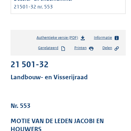
21501-32 nr. 553
Authentieke versie (PDF)
b
Informatie
e
Gerelateerd
Printen
Delen
s
t
21 501-32
a
n
d
Landbouw- en Visserijraad
s
g
r
o
Nr. 553
o
t
t
MOTIE VAN DE LEDEN JACOBI EN
e
HOUWERS
: