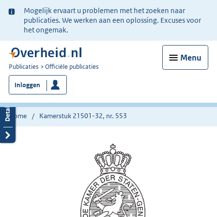
Ter
Mogelijk ervaart u problemen met het zoeken naar
informatie:
publicaties. We werken aan een oplossing. Excuses voor
het ongemak.
Menu
U
Publicaties
Officiële publicaties
bent
Inloggen
nu
hier:
Home
Kamerstuk 21501-32, nr. 553