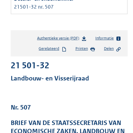
21501-32 nr. 507
Authentieke versie (PDF)
b
Informatie
e
Gerelateerd
Printen
Delen
s
t
21 501-32
a
n
d
Landbouw- en Visserijraad
s
g
r
o
Nr. 507
o
t
t
BRIEF VAN DE STAATSSECRETARIS VAN
e
ECONOMISCHE ZAKEN, LANDBOUW EN
: