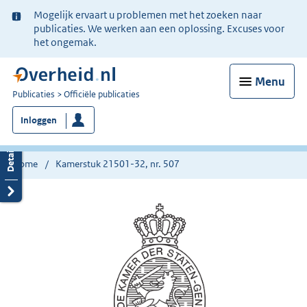
Ter
Mogelijk ervaart u problemen met het zoeken naar
informatie:
publicaties. We werken aan een oplossing. Excuses voor
het ongemak.
Menu
U
Publicaties
Officiële publicaties
bent
Inloggen
nu
hier:
Home
Kamerstuk 21501-32, nr. 507