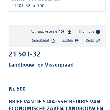
21501-32 nr. 500
Authentieke versie (PDF)
b
Informatie
e
Gerelateerd
Printen
Delen
s
t
21 501-32
a
n
d
Landbouw- en Visserijraad
s
g
r
o
Nr. 500
o
t
t
BRIEF VAN DE STAATSSECRETARIS VAN
e
ECONOMISCHE ZAKEN, LANDBOUW EN
: