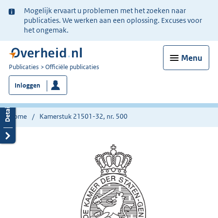
Ter
Mogelijk ervaart u problemen met het zoeken naar
informatie:
publicaties. We werken aan een oplossing. Excuses voor
het ongemak.
Menu
U
Publicaties
Officiële publicaties
bent
Inloggen
nu
hier:
Home
Kamerstuk 21501-32, nr. 500