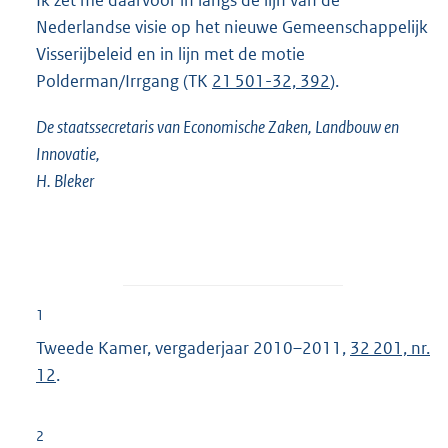
Ik zet me daarvoor in langs de lijn van de
Nederlandse visie op het nieuwe Gemeenschappelijk
Visserijbeleid en in lijn met de motie
Polderman/Irrgang (TK
21 501-32, 392
).
De staatssecretaris van Economische Zaken, Landbouw en
Innovatie,
H. Bleker
1
Tweede Kamer, vergaderjaar 2010–2011,
32 201, nr.
12
.
2