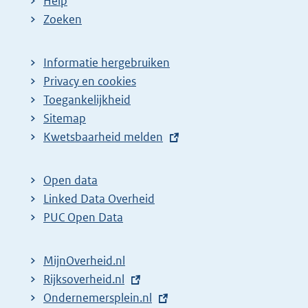
Help
Zoeken
Informatie hergebruiken
Privacy en cookies
Toegankelijkheid
Sitemap
E
Kwetsbaarheid melden
x
t
Open data
e
Linked Data Overheid
r
PUC Open Data
n
e
MijnOverheid.nl
l
E
Rijksoverheid.nl
i
x
E
Ondernemersplein.nl
n