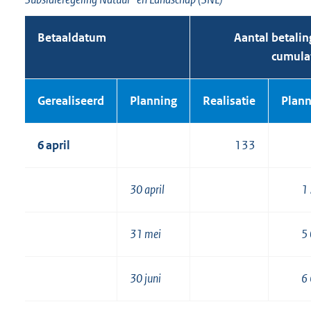
Betaaldatum
Aantal betali
cumula
Gerealiseerd
Planning
Realisatie
Plann
6 april
133
30 april
1
31 mei
5
30 juni
6