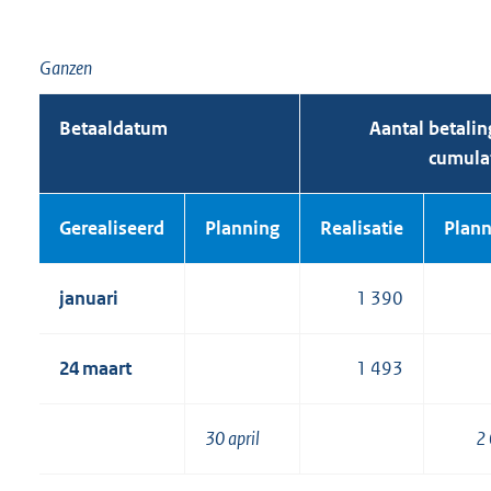
Ganzen
Betaaldatum
Aantal betali
cumula
Gerealiseerd
Planning
Realisatie
Plann
januari
1 390
24 maart
1 493
30 april
2