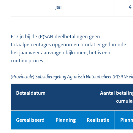
juni
4
Er zijn bij de (P)SAN deelbetalingen geen
totaalpercentages opgenomen omdat er gedurende
het jaar weer aanvragen bijkomen, het is een
continu proces.
(Provinciale) Subsidieregeling Agrarisch Natuurbeheer (P)SAN: ei
Betaaldatum
Aantal betali
cumula
Gerealiseerd
Planning
Realisatie
Plann