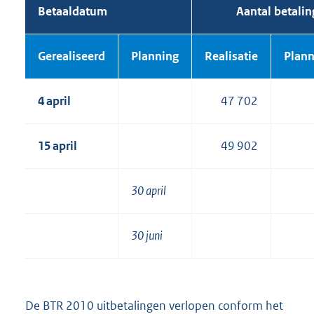
Betaaldatum
Aantal betali
Gerealiseerd
Planning
Realisatie
Plann
4 april
47 702
15 april
49 902
30 april
30 juni
De BTR 2010 uitbetalingen verlopen conform het