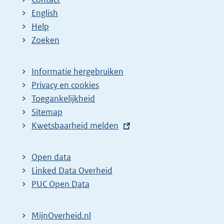
English
Help
Zoeken
Informatie hergebruiken
Privacy en cookies
Toegankelijkheid
Sitemap
E
Kwetsbaarheid melden
x
t
Open data
e
Linked Data Overheid
r
PUC Open Data
n
e
MijnOverheid.nl
l