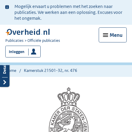
Ter
Mogelijk ervaart u problemen met het zoeken naar
informatie:
publicaties. We werken aan een oplossing. Excuses voor
het ongemak.
Menu
U
Publicaties
Officiële publicaties
bent
Inloggen
nu
hier:
Home
Kamerstuk 21501-32, nr. 476