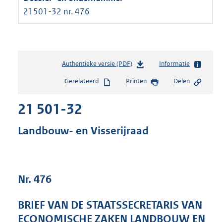
21501-32 nr. 476
Authentieke versie (PDF)
b
Informatie
e
Gerelateerd
Printen
Delen
s
t
21 501-32
a
n
d
Landbouw- en Visserijraad
s
g
r
o
Nr. 476
o
t
t
BRIEF VAN DE STAATSSECRETARIS VAN
e
ECONOMISCHE ZAKEN LANDBOUW EN
: