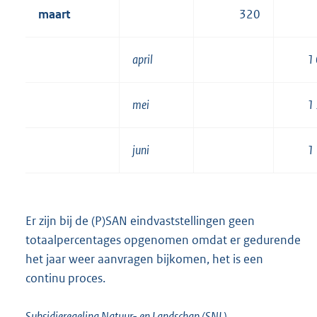
maart
320
april
1
mei
1
juni
1
Er zijn bij de (P)SAN eindvaststellingen geen
totaalpercentages opgenomen omdat er gedurende
het jaar weer aanvragen bijkomen, het is een
continu proces.
Subsidieregeling Natuur- en Landschap (SNL)