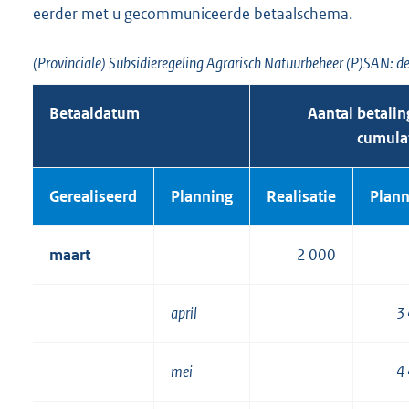
eerder met u gecommuniceerde betaalschema.
(Provinciale) Subsidieregeling Agrarisch Natuurbeheer (P)SAN: d
Betaaldatum
Aantal betali
cumula
Gerealiseerd
Planning
Realisatie
Plann
maart
2 000
april
3
mei
4