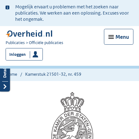
Ter
Mogelijk ervaart u problemen met het zoeken naar
informatie:
publicaties. We werken aan een oplossing. Excuses voor
het ongemak.
Menu
U
Publicaties
Officiële publicaties
bent
Inloggen
nu
hier:
Home
Kamerstuk 21501-32, nr. 459