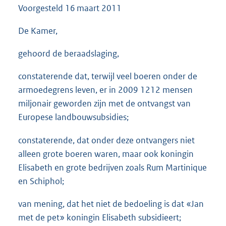
Voorgesteld
16 maart 2011
3
9
K
De Kamer,
b
gehoord de beraadslaging,
constaterende dat, terwijl veel boeren onder de
armoedegrens leven, er in 2009 1212 mensen
miljonair geworden zijn met de ontvangst van
Europese landbouwsubsidies;
constaterende, dat onder deze ontvangers niet
alleen grote boeren waren, maar ook koningin
Elisabeth en grote bedrijven zoals Rum Martinique
en Schiphol;
van mening, dat het niet de bedoeling is dat «Jan
met de pet» koningin Elisabeth subsidieert;