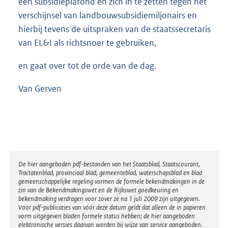
een subsidieplafond en zich in te zetten tegen het
verschijnsel van landbouwsubsidiemiljonairs en
hierbij tevens de uitspraken van de staatssecretaris
van EL&I als richtsnoer te gebruiken,
en gaat over tot de orde van de dag.
Van Gerven
Disclaimer
De hier aangeboden pdf-bestanden van het Staatsblad, Staatscourant,
Tractatenblad, provinciaal blad, gemeenteblad, waterschapsblad en blad
gemeenschappelijke regeling vormen de formele bekendmakingen in de
zin van de Bekendmakingswet en de Rijkswet goedkeuring en
bekendmaking verdragen voor zover ze na 1 juli 2009 zijn uitgegeven.
Voor pdf-publicaties van vóór deze datum geldt dat alleen de in papieren
vorm uitgegeven bladen formele status hebben; de hier aangeboden
elektronische versies daarvan worden bij wijze van service aangeboden.