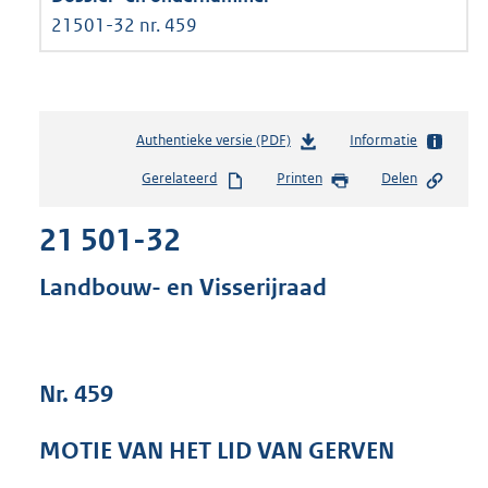
21501-32 nr. 459
Authentieke versie (PDF)
b
Informatie
e
Gerelateerd
Printen
Delen
s
t
21 501-32
a
n
d
Landbouw- en Visserijraad
s
g
r
o
Nr. 459
o
t
t
MOTIE VAN HET LID VAN GERVEN
e
: