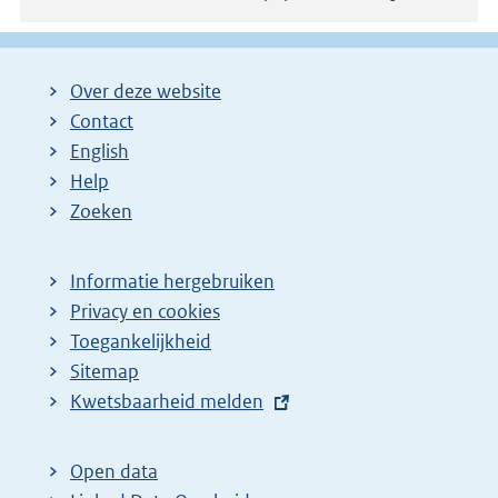
Over deze website
Contact
English
Help
Zoeken
Informatie hergebruiken
Privacy en cookies
Toegankelijkheid
Sitemap
E
Kwetsbaarheid melden
x
t
Open data
e