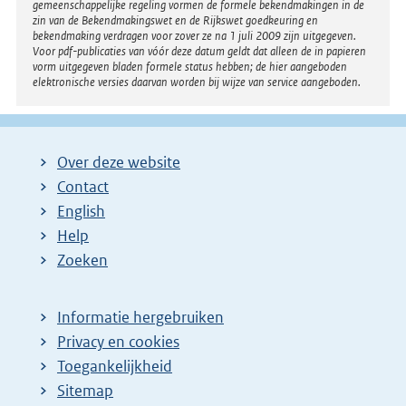
gemeenschappelijke regeling vormen de formele bekendmakingen in de
zin van de Bekendmakingswet en de Rijkswet goedkeuring en
bekendmaking verdragen voor zover ze na 1 juli 2009 zijn uitgegeven.
Voor pdf-publicaties van vóór deze datum geldt dat alleen de in papieren
vorm uitgegeven bladen formele status hebben; de hier aangeboden
elektronische versies daarvan worden bij wijze van service aangeboden.
Over deze website
Contact
English
Help
Zoeken
Informatie hergebruiken
Privacy en cookies
Toegankelijkheid
Sitemap