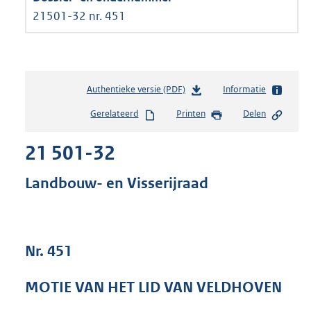
21501-32 nr. 451
Authentieke versie (PDF)
b
Informatie
e
Gerelateerd
Printen
Delen
s
t
21 501-32
a
n
d
Landbouw- en Visserijraad
s
g
r
o
Nr. 451
o
t
t
MOTIE VAN HET LID VAN VELDHOVEN
e
: