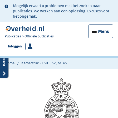
Ter
Mogelijk ervaart u problemen met het zoeken naar
informatie:
publicaties. We werken aan een oplossing. Excuses voor
het ongemak.
Menu
U
Publicaties
Officiële publicaties
bent
Inloggen
nu
hier:
Home
Kamerstuk 21501-32, nr. 451