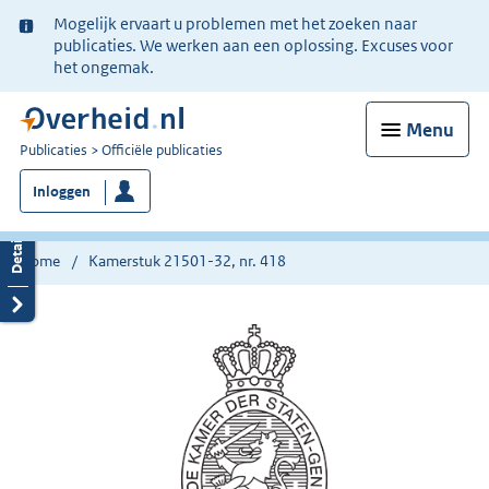
Ter
Mogelijk ervaart u problemen met het zoeken naar
informatie:
publicaties. We werken aan een oplossing. Excuses voor
het ongemak.
Menu
U
Publicaties
Officiële publicaties
bent
Inloggen
nu
hier:
Home
Kamerstuk 21501-32, nr. 418