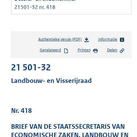
21501-32 nr. 418
Authentieke versie (PDF)
b
Informatie
e
Gerelateerd
Printen
Delen
s
t
21 501-32
a
n
d
Landbouw- en Visserijraad
s
g
r
o
Nr. 418
o
t
t
BRIEF VAN DE STAATSSECRETARIS VAN
e
ECONOMISCHE ZAKEN, LANDBOUW EN
: