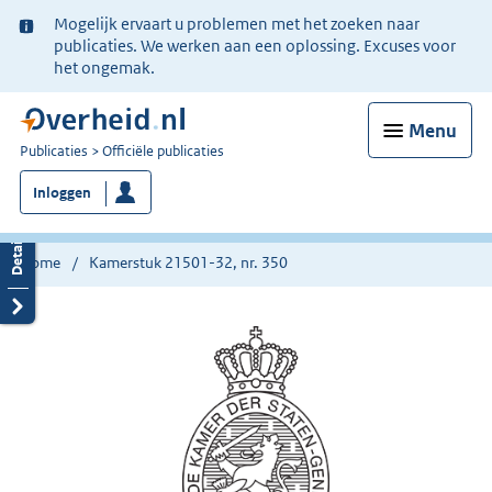
Ter
Mogelijk ervaart u problemen met het zoeken naar
informatie:
publicaties. We werken aan een oplossing. Excuses voor
het ongemak.
Menu
U
Publicaties
Officiële publicaties
bent
Inloggen
nu
hier:
Home
Kamerstuk 21501-32, nr. 350