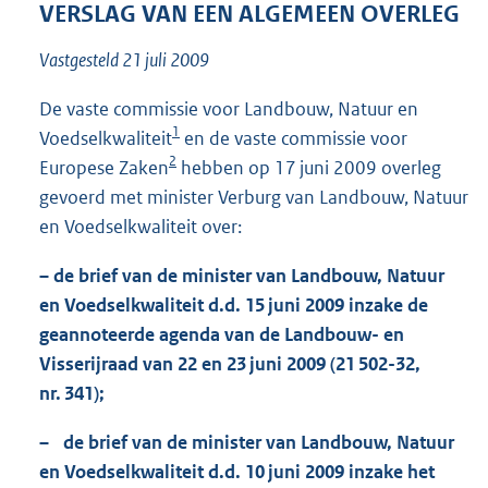
t
VERSLAG VAN EEN ALGEMEEN OVERLEG
t
e
Vastgesteld 21 juli 2009
:
7
De vaste commissie voor Landbouw, Natuur en
5
1
Voedselkwaliteit
en de vaste commissie voor
K
2
b
Europese Zaken
hebben op 17 juni 2009 overleg
gevoerd met minister Verburg van Landbouw, Natuur
en Voedselkwaliteit over:
– de brief van de minister van Landbouw, Natuur
en Voedselkwaliteit d.d. 15 juni 2009 inzake de
geannoteerde agenda van de Landbouw- en
Visserijraad van 22 en 23 juni 2009 (21 502-32,
nr. 341);
– de brief van de minister van Landbouw, Natuur
en Voedselkwaliteit d.d. 10 juni 2009 inzake het