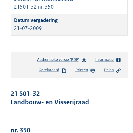
21501-32 nr. 350
21-07-2009
Authentieke versie (PDF)
b
Informatie
e
Gerelateerd
Printen
Delen
s
t
a
n
21 501-32
d
Landbouw- en Visserijraad
s
g
r
o
o
nr. 350