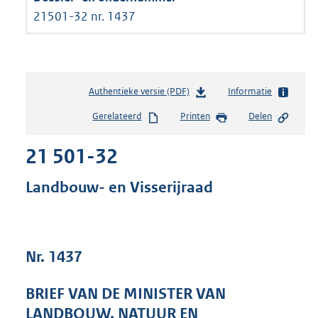
21501-32 nr. 1437
Authentieke versie (PDF)
b
Informatie
e
Gerelateerd
Printen
Delen
s
t
21 501-32
a
n
d
Landbouw- en Visserijraad
s
g
r
o
Nr. 1437
o
t
t
BRIEF VAN DE MINISTER VAN
e
LANDBOUW, NATUUR EN
: