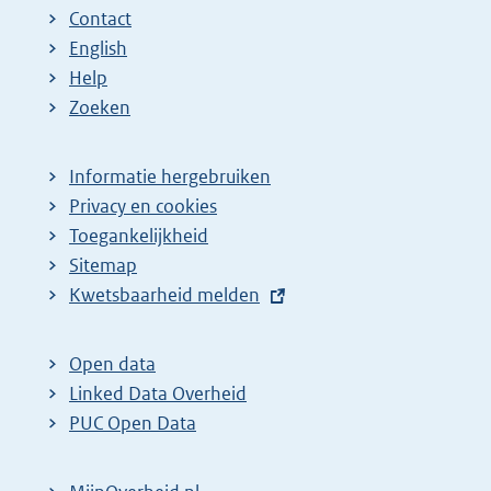
Contact
English
Help
Zoeken
Informatie hergebruiken
Privacy en cookies
Toegankelijkheid
Sitemap
E
Kwetsbaarheid melden
x
t
Open data
e
Linked Data Overheid
r
PUC Open Data
n
e