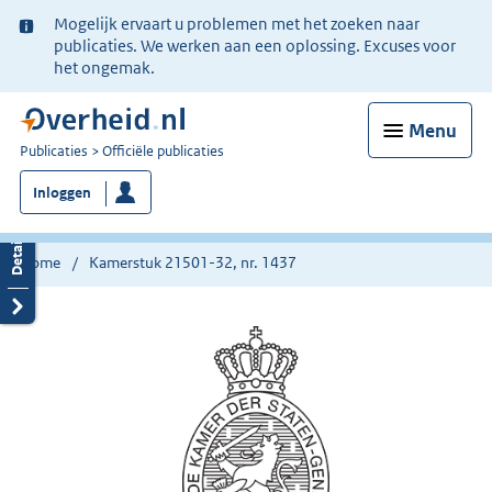
Ter
Mogelijk ervaart u problemen met het zoeken naar
informatie:
publicaties. We werken aan een oplossing. Excuses voor
het ongemak.
Menu
U
Publicaties
Officiële publicaties
bent
Inloggen
nu
hier:
Home
Kamerstuk 21501-32, nr. 1437