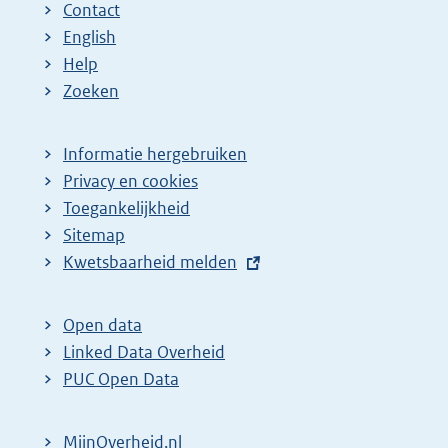
Contact
English
Help
Zoeken
Informatie hergebruiken
Privacy en cookies
Toegankelijkheid
Sitemap
E
Kwetsbaarheid melden
x
t
Open data
e
Linked Data Overheid
r
PUC Open Data
n
e
MijnOverheid.nl