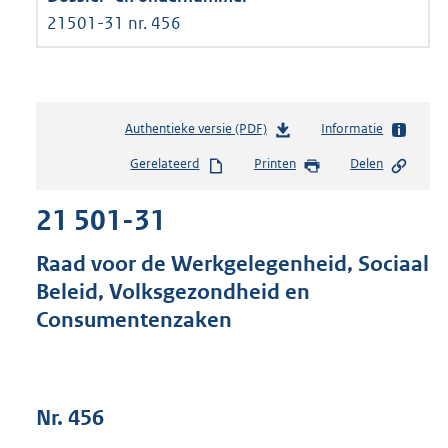
21501-31 nr. 456
Authentieke versie (PDF)
b
Informatie
e
Gerelateerd
Printen
Delen
s
t
21 501-31
a
n
d
Raad voor de Werkgelegenheid, Sociaal
s
Beleid, Volksgezondheid en
g
Consumentenzaken
r
o
o
t
t
Nr. 456
e
: