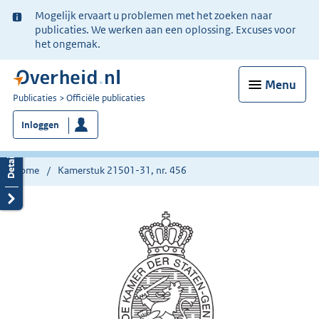
Ter
Mogelijk ervaart u problemen met het zoeken naar
informatie:
publicaties. We werken aan een oplossing. Excuses voor
het ongemak.
Menu
U
Publicaties
Officiële publicaties
bent
Inloggen
nu
hier:
Home
Kamerstuk 21501-31, nr. 456