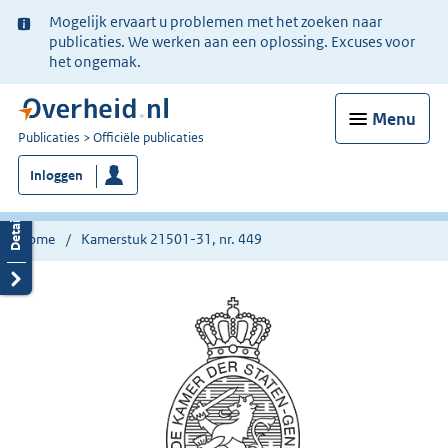
Ter
Mogelijk ervaart u problemen met het zoeken naar
informatie:
publicaties. We werken aan een oplossing. Excuses voor
het ongemak.
Menu
U
Publicaties
Officiële publicaties
bent
Inloggen
nu
hier:
Home
Kamerstuk 21501-31, nr. 449