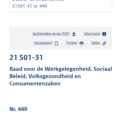
21501-31 nr. 449
Authentieke versie (PDF)
b
Informatie
e
Gerelateerd
Printen
Delen
s
t
21 501-31
a
n
d
Raad voor de Werkgelegenheid, Sociaal
s
Beleid, Volksgezondheid en
g
Consumentenzaken
r
o
o
t
t
Nr. 449
e
: