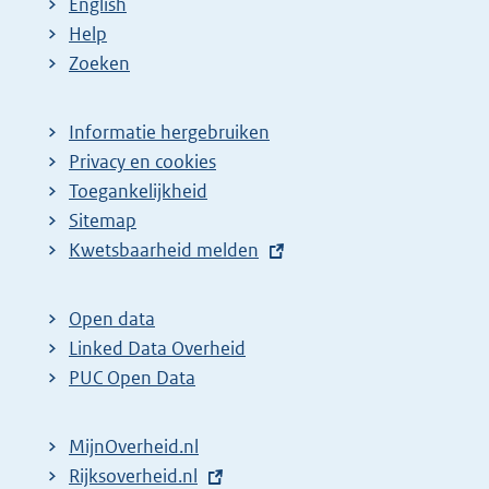
English
Help
Zoeken
Informatie hergebruiken
Privacy en cookies
Toegankelijkheid
Sitemap
E
Kwetsbaarheid melden
x
t
Open data
e
Linked Data Overheid
r
PUC Open Data
n
e
MijnOverheid.nl
l
E
Rijksoverheid.nl
i