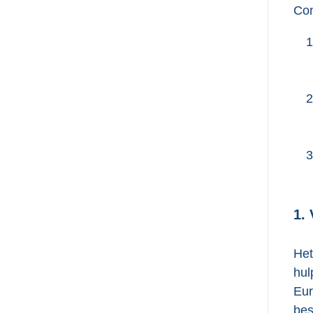
Con
1
2
3
1.
Het
hul
Eur
bes