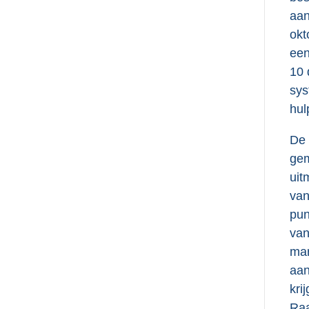
aan
okt
een
10 
sys
hul
De 
gem
uit
van
pun
van
mar
aan
kri
Raa