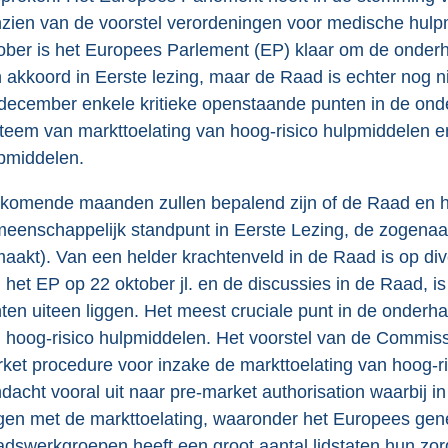
zien van de voorstel verordeningen voor medische hulpm
ober is het Europees Parlement (EP) klaar om de onder
 akkoord in Eerste lezing, maar de Raad is echter nog n
december enkele kritieke openstaande punten in de on
teem van markttoelating van hoog-risico hulpmiddelen e
pmiddelen.
komende maanden zullen bepalend zijn of de Raad en h
eenschappelijk standpunt in Eerste Lezing, de zogena
maakt). Van een helder krachtenveld in de Raad is op d
 het EP op 22 oktober jl. en de discussies in de Raad, is
ten uiteen liggen. Het meest cruciale punt in de onderha
 hoog-risico hulpmiddelen. Het voorstel van de Commissi
ket procedure voor inzake de markttoelating van hoog-ri
dacht vooral uit naar pre-market authorisation waarbij in
jgen met de markttoelating, waaronder het Europees g
dswerkgroepen heeft een groot aantal lidstaten hun zor