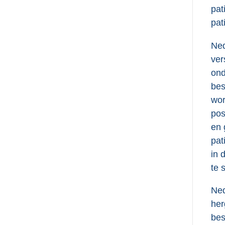
pat
pat
Ned
ver
ond
bes
wor
pos
en 
pat
in 
te 
Ned
her
bes