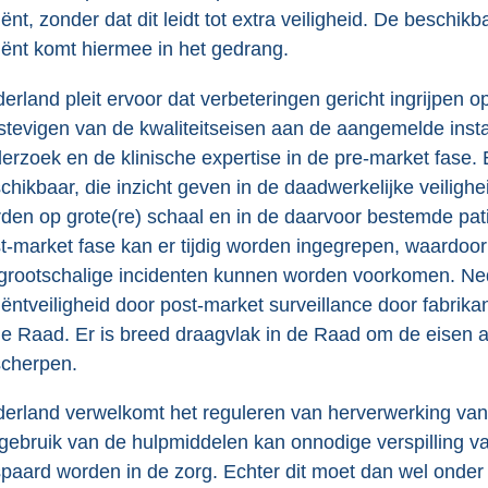
iënt, zonder dat dit leidt tot extra veiligheid. De besch
iënt komt hiermee in het gedrang.
erland pleit ervoor dat verbeteringen gericht ingrijpen 
stevigen van de kwaliteitseisen aan de aangemelde instan
erzoek en de klinische expertise in de pre-market fase. 
chikbaar, die inzicht geven in de daadwerkelijke veiligh
den op grote(re) schaal en in de daarvoor bestemde pat
t-market fase kan er tijdig worden ingegrepen, waardoo
grootschalige incidenten kunnen worden voorkomen. Ned
iëntveiligheid door post-market surveillance door fabrik
de Raad. Er is breed draagvlak in de Raad om de eisen 
scherpen.
erland verwelkomt het reguleren van herverwerking van
gebruik van de hulpmiddelen kan onnodige verspilling 
paard worden in de zorg. Echter dit moet dan wel onder