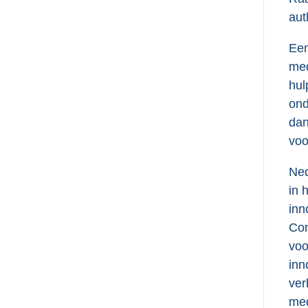
aut
Een
med
hul
ond
dan
voo
Ned
in 
inn
Com
voo
inn
ver
med