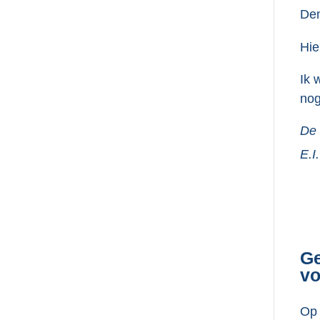
Den
Hie
Ik 
nog
De 
E.I.
Ge
vo
Op 