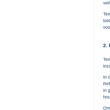
vei
Ten
tot
voo
2.
Ten
inz
In 
Ref
in 
hou
Om 