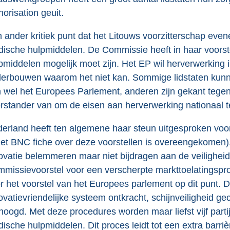
horisation geuit.
 ander kritiek punt dat het Litouws voorzitterschap eve
ische hulpmiddelen. De Commissie heeft in haar voors
pmiddelen mogelijk moet zijn. Het EP wil herverwerking in 
erbouwen waarom het niet kan. Sommige lidstaten kunn
 wel het Europees Parlement, anderen zijn gekant tegen
rstander van om de eisen aan herverwerking nationaal t
erland heeft ten algemene haar steun uitgesproken voo
het BNC fiche over deze voorstellen is overeengekomen). 
ovatie belemmeren maar niet bijdragen aan de veiligheid
missievoorstel voor een verscherpte markttoelatingspro
r het voorstel van het Europees parlement op dit punt.
ovatievriendelijke systeem ontkracht, schijnveiligheid g
hoogd. Met deze procedures worden maar liefst vijf parti
ische hulpmiddelen. Dit proces leidt tot een extra barriè