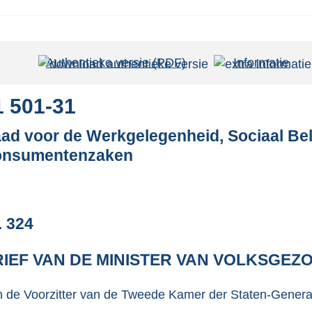
Authentieke versie (PDF)
b
Informatie
e
s
1 501-31
t
ad voor de Werkgelegenheid, Sociaal Bel
a
nsumentenzaken
n
d
s
g
. 324
r
o
IEF VAN DE MINISTER VAN VOLKSGEZ
o
t
 de Voorzitter van de Tweede Kamer der Staten-Genera
t