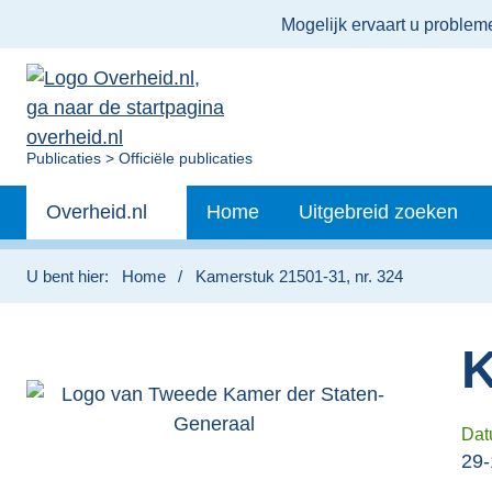
Ter
Mogelijk ervaart u proble
informatie:
U
Publicaties
Officiële publicaties
bent
Primaire
nu
Andere
Overheid.nl
Home
Uitgebreid zoeken
hier:
navigatie
sites
binnen
U bent hier:
Home
Kamerstuk 21501-31, nr. 324
K
Dat
29-