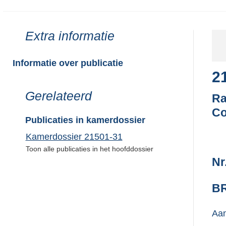
Toon
Extra informatie
meer
van:
Informatie over publicatie
2
Toon
Gerelateerd
Ra
meer
Co
van:
Publicaties in kamerdossier
Kamerdossier 21501-31
Toon alle publicaties in het hoofddossier
Nr
BR
Aan