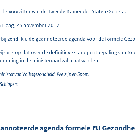
o
o
 de Voorzitter van de Tweede Kamer der Staten-Generaal
t
 Haag, 23 november 2012
t
e
rbij zend ik u de geannoteerde agenda voor de formele Gezo
:
5
wijs u erop dat over de definitieve standpuntbepaling van 
0
temming in de ministerraad zal plaatsvinden.
K
b
inister van Volksgezondheid, Welzijn en Sport,
Schippers
annoteerde agenda formele EU Gezondhei