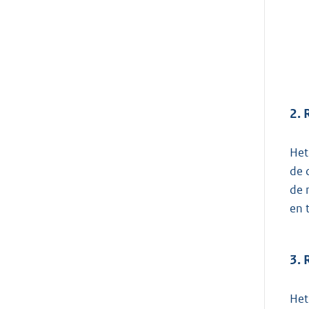
2. 
Het
de 
de 
en 
3. 
Het