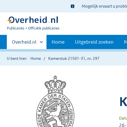
Ter
Mogelijk ervaart u prob
informatie:
U
Publicaties
Officiële publicaties
bent
Primaire
nu
Andere
Overheid.nl
Home
Uitgebreid zoeken
M
hier:
sites
navigatie
binnen
U bent hier:
Home
Kamerstuk 21501-31, nr. 297
K
Dat
26