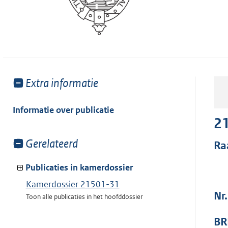
Toon
Extra informatie
meer
van:
Informatie over publicatie
2
Toon
Gerelateerd
Ra
meer
van:
Publicaties in kamerdossier
Kamerdossier 21501-31
Nr
Toon alle publicaties in het hoofddossier
BR