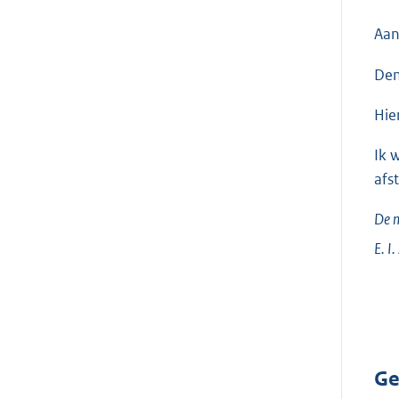
Aan
Den
Hie
Ik 
afs
De m
E. I.
Ge