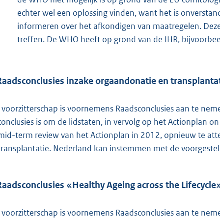
echter wel een oplossing vinden, want het is onversta
informeren over het afkondigen van maatregelen. Deze
treffen. De WHO heeft op grond van de IHR, bijvoorbeeld
Raadsconclusies inzake orgaandonatie en transplanta
 voorzitterschap is voornemens Raadsconclusies aan te neme
conclusies is om de lidstaten, in vervolg op het Actionplan 
mid-term review van het Actionplan in 2012, opnieuw te at
transplantatie. Nederland kan instemmen met de voorgesteld
Raadsconclusies «Healthy Ageing across the Lifecycle
 voorzitterschap is voornemens Raadsconclusies aan te ne