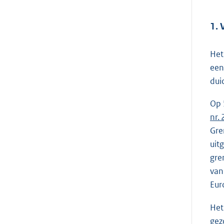
1. 
Het
een
dui
Op 
nr.
Gre
uit
gre
van
Eur
Het
gez