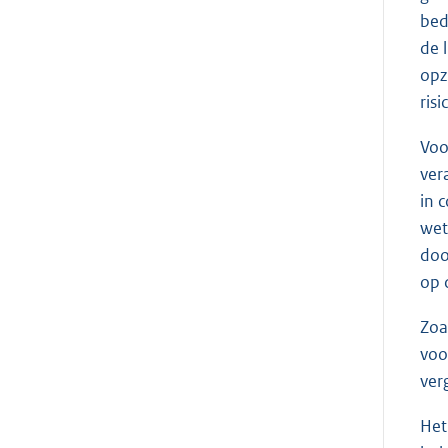
bed
de 
opz
ris
Voo
ver
in 
wet
doo
op 
Zoa
voo
ver
Het