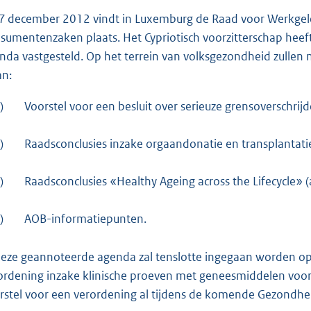
7 december 2012 vindt in Luxemburg de Raad voor Werkgele
sumentenzaken plaats. Het Cypriotisch voorzitterschap heef
nda vastgesteld. Op het terrein van volksgezondheid zullen
an:
)
Voorstel voor een besluit over serieuze grensoverschri
)
Raadsconclusies inzake orgaandonatie en transplantat
)
Raadsconclusies «Healthy Ageing across the Lifecycle»
)
AOB-informatiepunten.
deze geannoteerde agenda zal tenslotte ingegaan worden op
ordening inzake klinische proeven met geneesmiddelen voor me
rstel voor een verordening al tijdens de komende Gezondhe