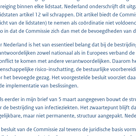
reiging binnen elke lidstaat. Nederland onderschrijft dit ui
lidstaten artikel 12 wil schrappen. Dit artikel biedt de Com
icht van de lidstaten) te nemen als coördinatie niet voldoen
ico in dat de Commissie zich dan met de bevoegdheden van d
r Nederland is het van essentieel belang dat bij de bestrijdi
antwoordelijken zowel nationaal als in Europees verband d
conflict te komen met andere verantwoordelijken. Daarom h
enschappelijke risico-inschatting, de bestuurlijke voorberei
r het bevoegde gezag. Het voorgestelde besluit voorziet daar
de implementatie van beslissingen.
ls eerder in mijn brief van 5 maart aangegeven bouwt de struc
r de bestrijding van infectieziekten. Het zwaartepunt blijft
gelijkbare, maar niet permanente, structuur aangepakt. Ned
 besluit van de Commissie zal tevens de juridische basis vor