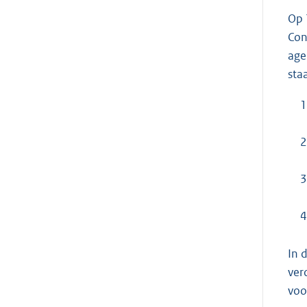
Op 
Con
age
sta
1
2
3
4
In 
ver
voo