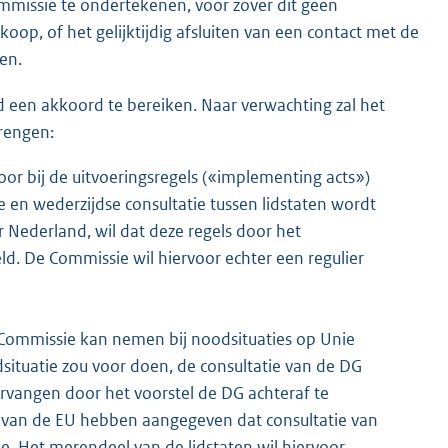
missie te ondertekenen, voor zover dit geen
oop, of het gelijktijdig afsluiten van een contact met de
en.
d een akkoord te bereiken. Naar verwachting zal het
brengen:
oor bij de uitvoeringsregels («implementing acts»)
e en wederzijdse consultatie tussen lidstaten wordt
r Neder
land, wil dat deze regels door het
d. De Commissie wil hiervoor echter een regulier
Commissie kan nemen bij noodsituaties op Unie
dsituatie zou voor doen, de consultatie van de DG
ervangen door het voorstel de DG achteraf te
n van de EU hebben aangegeven dat consultatie van
e. Het merendeel van de lidstaten wil hiervoor