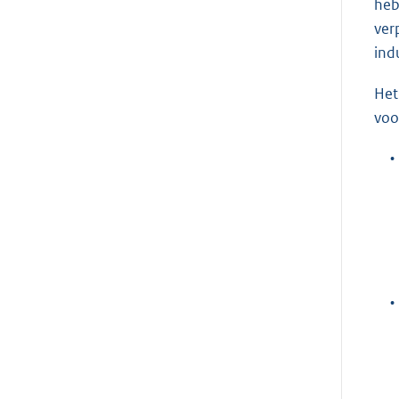
heb
ver
ind
Het
voo
•
•