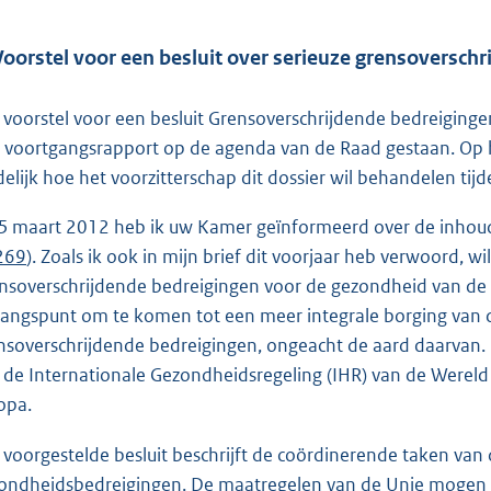
Voorstel voor een besluit over serieuze grensoversc
 voorstel voor een besluit Grensoverschrijdende bedreiginge
 voortgangsrapport op de agenda van de Raad gestaan. Op he
delijk hoe het voorzitterschap dit dossier wil behandelen tij
5 maart 2012 heb ik uw Kamer geïnformeerd over de inhou
 269
). Zoals ik ook in mijn brief dit voorjaar heb verwoord, 
nsoverschrijdende bedreigingen voor de gezondheid van de 
gangspunt om te komen tot een meer integrale borging van 
nsoverschrijdende bedreigingen, ongeacht de aard daarvan. H
 de Internationale Gezondheidsregeling (IHR) van de Wereld
opa.
 voorgestelde besluit beschrijft de coördinerende taken van 
ondheidsbedreigingen. De maatregelen van de Unie mogen e