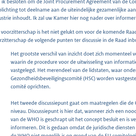
 ik besloten om de Joint Procurement Agreement van de Com
plichting tot deelname aan de uiteindelijke gezamenlijke aank
ustrie inhoudt. Ik zal uw Kamer hier nog nader over informer
 voorzitterschap is het niet gelukt om voor de komende Raa
rzitterschap de volgende punten ter discussie in de Raad in
Het grootste verschil van inzicht doet zich momenteel v
waarin de procedure voor de uitwisseling van informati
vastgelegd. Het merendeel van de lidstaten, waar onde
Gezondheidsbeveiligingscomité (HSC) worden vastgestel
comité oprichten.
Het tweede discussiepunt gaat om maatregelen die de 
niveau. Discussiepunt is hier dat, wanneer zich een noo
van de WHO is geschrapt uit het concept besluit en is v
informeren. Dit is gedaan omdat de juridische dienste
de WHO niet mogelijk is op grond van de EU comitologi