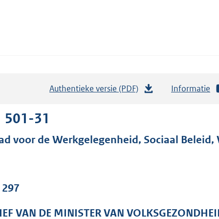
Authentieke versie (PDF)
b
Informatie
e
s
1 501-31
t
ad voor de Werkgelegenheid, Sociaal Beleid
a
n
d
s
. 297
g
r
IEF VAN DE MINISTER VAN VOLKSGEZONDHEI