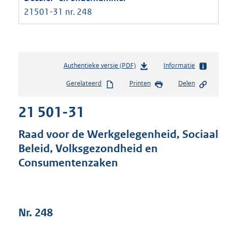
21501-31 nr. 248
Authentieke versie (PDF)
b
Informatie
e
Gerelateerd
Printen
Delen
s
t
21 501-31
a
n
d
Raad voor de Werkgelegenheid, Sociaal
s
Beleid, Volksgezondheid en
g
Consumentenzaken
r
o
o
t
t
Nr. 248
e
: