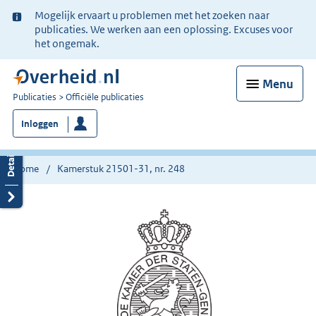
Ter
Mogelijk ervaart u problemen met het zoeken naar
informatie:
publicaties. We werken aan een oplossing. Excuses voor
het ongemak.
Menu
U
Publicaties
Officiële publicaties
bent
Inloggen
nu
hier:
Home
Kamerstuk 21501-31, nr. 248