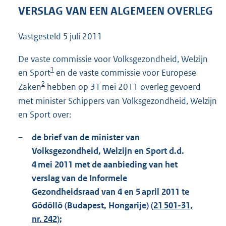
6
VERSLAG VAN EEN ALGEMEEN OVERLEG
8
K
Vastgesteld
5 juli 2011
b
De vaste commissie voor Volksgezondheid, Welzijn
1
en Sport
en de vaste commissie voor Europese
2
Zaken
hebben op 31 mei 2011 overleg gevoerd
met minister Schippers van Volksgezondheid, Welzijn
en Sport over:
–
de brief van de minister van
Volksgezondheid, Welzijn en Sport d.d.
4 mei 2011 met de aanbieding van het
verslag van de Informele
Gezondheidsraad van 4 en 5 april 2011 te
Gödöllö (Budapest, Hongarije) (
21 501-31,
nr. 242
);