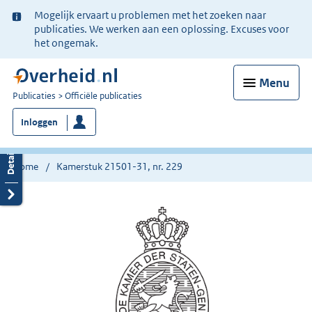
Ter
Mogelijk ervaart u problemen met het zoeken naar
informatie:
publicaties. We werken aan een oplossing. Excuses voor
het ongemak.
Menu
U
Publicaties
Officiële publicaties
bent
Inloggen
nu
hier:
Home
Kamerstuk 21501-31, nr. 229