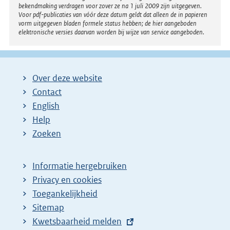
bekendmaking verdragen voor zover ze na 1 juli 2009 zijn uitgegeven.
Voor pdf-publicaties van vóór deze datum geldt dat alleen de in papieren
vorm uitgegeven bladen formele status hebben; de hier aangeboden
elektronische versies daarvan worden bij wijze van service aangeboden.
Over deze website
Contact
English
Help
Zoeken
Informatie hergebruiken
Privacy en cookies
Toegankelijkheid
Sitemap
E
Kwetsbaarheid melden