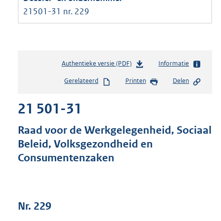
21501-31 nr. 229
Authentieke versie (PDF)
b
Informatie
e
Gerelateerd
Printen
Delen
s
t
21 501-31
a
n
d
Raad voor de Werkgelegenheid, Sociaal
s
Beleid, Volksgezondheid en
g
Consumentenzaken
r
o
o
t
t
Nr. 229
e
: