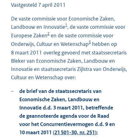
Vastgesteld
7 april 2011
8
9
K
De vaste commissie voor Economische Zaken,
b
1
Landbouw en Innovatie
, de vaste commissie voor
2
Europese Zaken
en de vaste commissie voor
3
Onderwijs, Cultuur en Wetenschap
hebben op
8 maart 2011 overleg gevoerd met staatssecretaris
Bleker van Economische Zaken, Landbouw en
Innovatie en staatssecretaris Zijlstra van Onderwijs,
Cultuur en Wetenschap over:
–
de brief van de staatssecretaris van
Economische Zaken, Landbouw en
Innovatie d.d. 3 maart 2011, betreffende
de geannoteerde agenda voor de Raad
voor het Concurrentievermogen d.d. 9 en
10 maart 2011 (
21 501-30, nr. 251
);