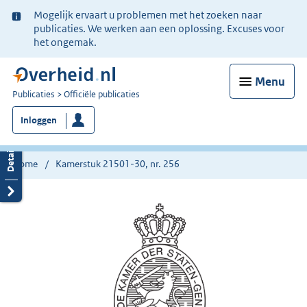
Ter
Mogelijk ervaart u problemen met het zoeken naar
informatie:
publicaties. We werken aan een oplossing. Excuses voor
het ongemak.
Menu
U
Publicaties
Officiële publicaties
bent
Inloggen
nu
hier:
Home
Kamerstuk 21501-30, nr. 256