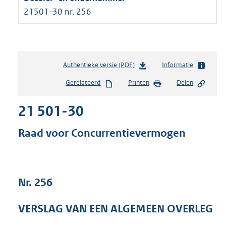
21501-30 nr. 256
Authentieke versie (PDF)
b
Informatie
e
Gerelateerd
Printen
Delen
s
t
21 501-30
a
n
d
Raad voor Concurrentievermogen
s
g
r
o
Nr. 256
o
t
t
VERSLAG VAN EEN ALGEMEEN OVERLEG
e
: