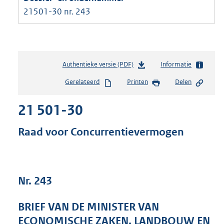
21501-30 nr. 243
Authentieke versie (PDF)
b
Informatie
e
Gerelateerd
Printen
Delen
s
t
21 501-30
a
n
d
Raad voor Concurrentievermogen
s
g
r
o
Nr. 243
o
t
t
BRIEF VAN DE MINISTER VAN
e
ECONOMISCHE ZAKEN, LANDBOUW EN
: