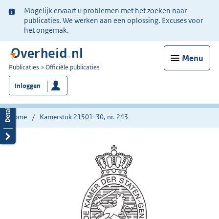
Ter
Mogelijk ervaart u problemen met het zoeken naar
informatie:
publicaties. We werken aan een oplossing. Excuses voor
het ongemak.
Menu
U
Publicaties
Officiële publicaties
bent
Inloggen
nu
hier:
Home
Kamerstuk 21501-30, nr. 243