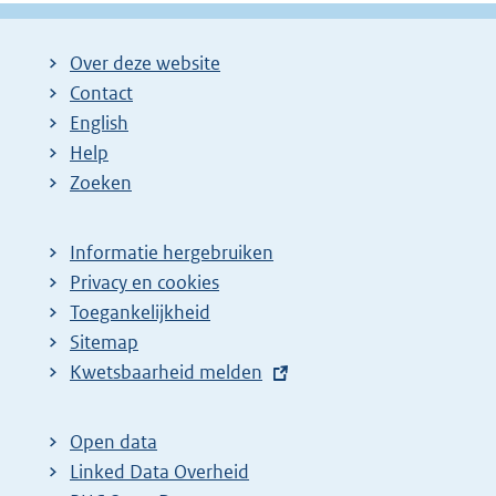
Over deze website
Contact
English
Help
Zoeken
Informatie hergebruiken
Privacy en cookies
Toegankelijkheid
Sitemap
E
Kwetsbaarheid melden
x
t
Open data
e
Linked Data Overheid
r