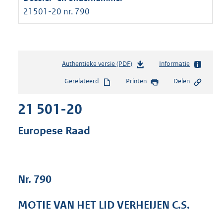
21501-20 nr. 790
Authentieke versie (PDF)
b
Informatie
e
Gerelateerd
Printen
Delen
s
t
21 501-20
a
n
d
Europese Raad
s
g
r
o
Nr. 790
o
t
t
MOTIE VAN HET LID VERHEIJEN C.S.
e
: