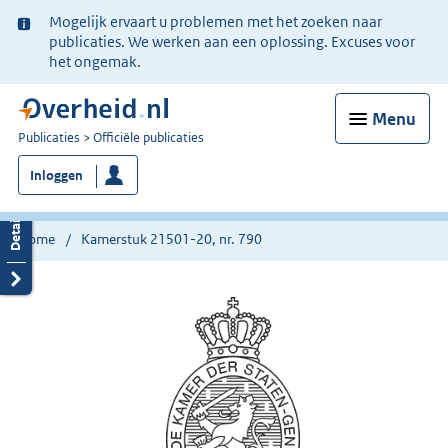
Ter
Mogelijk ervaart u problemen met het zoeken naar
informatie:
publicaties. We werken aan een oplossing. Excuses voor
het ongemak.
Menu
U
Publicaties
Officiële publicaties
bent
Inloggen
nu
hier:
Home
Kamerstuk 21501-20, nr. 790