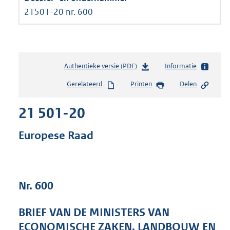
21501-20 nr. 600
Authentieke versie (PDF)
b
Informatie
e
Gerelateerd
Printen
Delen
s
t
21 501-20
a
n
d
Europese Raad
s
g
r
o
Nr. 600
o
t
t
BRIEF VAN DE MINISTERS VAN
e
ECONOMISCHE ZAKEN, LANDBOUW EN
: