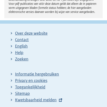
Voor pdf-publicaties van vóór deze datum geldt dat alleen de in papieren
vorm uitgegeven bladen formele status hebben; de hier aangeboden
elektronische versies daarvan worden bij wijze van service aangeboden.
Over deze website
Contact
English
Help
Zoeken
Informatie hergebruiken
Privacy en cookies
Toegankelijkheid
Sitemap
E
Kwetsbaarheid melden
x