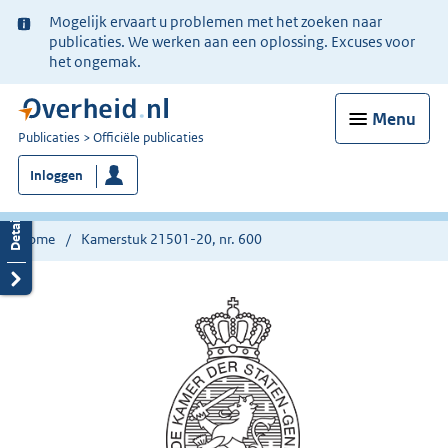
Ter
Mogelijk ervaart u problemen met het zoeken naar
informatie:
publicaties. We werken aan een oplossing. Excuses voor
het ongemak.
Menu
U
Publicaties
Officiële publicaties
bent
Inloggen
nu
hier:
Home
Kamerstuk 21501-20, nr. 600