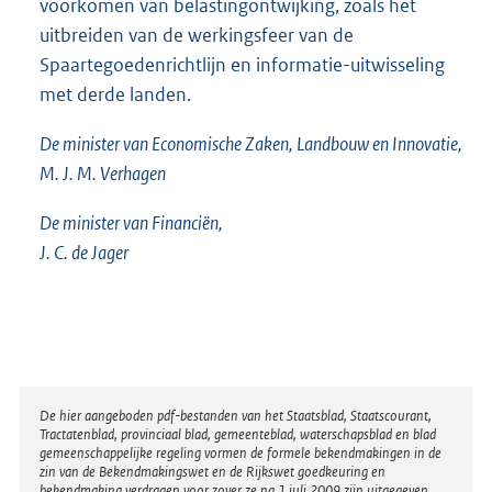
voorkomen van belastingontwijking, zoals het
uitbreiden van de werkingsfeer van de
Spaartegoedenrichtlijn en informatie-uitwisseling
met derde landen.
De minister van Economische Zaken, Landbouw en Innovatie,
M. J. M. Verhagen
De minister van Financiën,
J. C. de Jager
Disclaimer
De hier aangeboden pdf-bestanden van het Staatsblad, Staatscourant,
Tractatenblad, provinciaal blad, gemeenteblad, waterschapsblad en blad
gemeenschappelijke regeling vormen de formele bekendmakingen in de
zin van de Bekendmakingswet en de Rijkswet goedkeuring en
bekendmaking verdragen voor zover ze na 1 juli 2009 zijn uitgegeven.