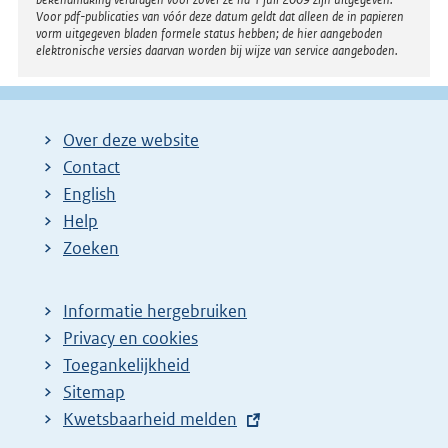
Voor pdf-publicaties van vóór deze datum geldt dat alleen de in papieren
vorm uitgegeven bladen formele status hebben; de hier aangeboden
elektronische versies daarvan worden bij wijze van service aangeboden.
Over deze website
Contact
English
Help
Zoeken
Informatie hergebruiken
Privacy en cookies
Toegankelijkheid
Sitemap
E
Kwetsbaarheid melden
x