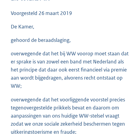
3
5
Voorgesteld
26 maart 2019
K
b
De Kamer,
gehoord de beraadslaging,
overwegende dat het bij WW voorop moet staan dat
er sprake is van zowel een band met Nederland als
het principe dat daar ook eerst financieel via premie
aan wordt bijgedragen, alvorens recht ontstaat op
WW;
overwegende dat het voorliggende voorstel precies
tegenovergestelde prikkels bevat en daarom om
aanpassingen van ons huidige WW-stelsel vraagt
zodat we onze sociale zekerheid beschermen tegen
uitkeringstoerisme en fraude;