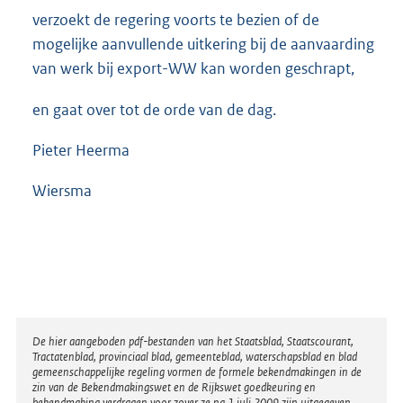
verzoekt de regering voorts te bezien of de
mogelijke aanvullende uitkering bij de aanvaarding
van werk bij export-WW kan worden geschrapt,
en gaat over tot de orde van de dag.
Pieter Heerma
Wiersma
Disclaimer
De hier aangeboden pdf-bestanden van het Staatsblad, Staatscourant,
Tractatenblad, provinciaal blad, gemeenteblad, waterschapsblad en blad
gemeenschappelijke regeling vormen de formele bekendmakingen in de
zin van de Bekendmakingswet en de Rijkswet goedkeuring en
bekendmaking verdragen voor zover ze na 1 juli 2009 zijn uitgegeven.