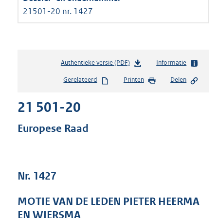
21501-20 nr. 1427
Authentieke versie (PDF)
b
Informatie
e
Gerelateerd
Printen
Delen
s
t
21 501-20
a
n
d
Europese Raad
s
g
r
o
Nr. 1427
o
t
t
MOTIE VAN DE LEDEN PIETER HEERMA
e
EN WIERSMA
: