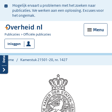
Ter
Mogelijk ervaart u problemen met het zoeken naar
informatie:
publicaties. We werken aan een oplossing. Excuses voor
het ongemak.
Menu
U
Publicaties
Officiële publicaties
bent
Inloggen
nu
hier:
Home
Kamerstuk 21501-20, nr. 1427