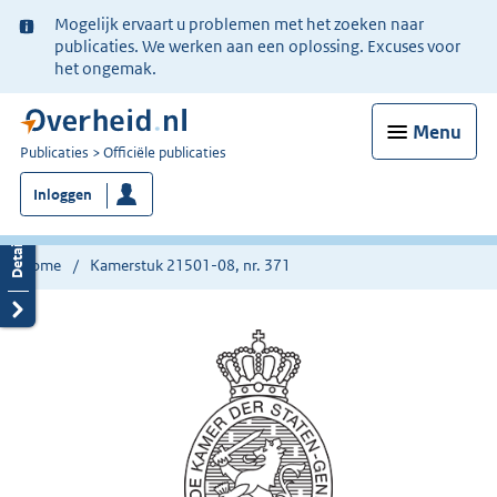
Ter
Mogelijk ervaart u problemen met het zoeken naar
informatie:
publicaties. We werken aan een oplossing. Excuses voor
het ongemak.
Menu
U
Publicaties
Officiële publicaties
bent
Inloggen
nu
hier:
Home
Kamerstuk 21501-08, nr. 371