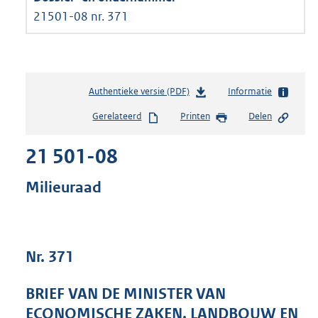
21501-08 nr. 371
Authentieke versie (PDF)
b
Informatie
e
Gerelateerd
Printen
Delen
s
t
21 501-08
a
n
d
Milieuraad
s
g
r
o
Nr. 371
o
t
t
BRIEF VAN DE MINISTER VAN
e
ECONOMISCHE ZAKEN, LANDBOUW EN
: