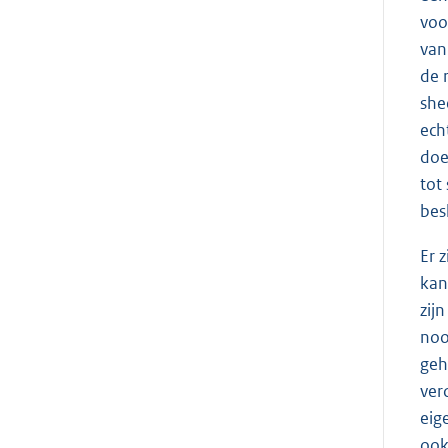
voo
van
de 
she
ech
doe
tot
bes
Er 
kan
zij
noo
geh
ver
eig
ook