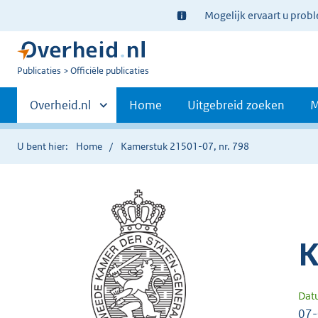
Ter
Mogelijk ervaart u prob
informatie:
U
Publicaties
Officiële publicaties
bent
Primaire
nu
Andere
Overheid.nl
Home
Uitgebreid zoeken
M
hier:
sites
navigatie
binnen
U bent hier:
Home
Kamerstuk 21501-07, nr. 798
K
Dat
07