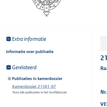
Toon
Extra informatie
meer
van:
Informatie over publicatie
2
Toon
Gerelateerd
Ra
meer
van:
Publicaties in kamerdossier
Kamerdossier 21501-07
Nr
Toon alle publicaties in het hoofddossier
VE