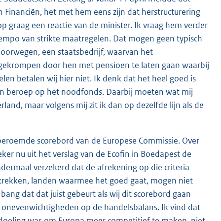
n Financiën, het met hem eens zijn dat herstructurering
op graag een reactie van de minister. Ik vraag hem verder
tempo van strikte maatregelen. Dat mogen geen typisch
spoorwegen, een staatsbedrijf, waarvan het
gekrompen door hen met pensioen te laten gaan waarbij
en betalen wij hier niet. Ik denk dat het heel goed is
een beroep op het noodfonds. Daarbij moeten wat mij
erland, maar volgens mij zit ik dan op dezelfde lijn als de
 beroemde scorebord van de Europese Commissie. Over
ker nu uit het verslag van de Ecofin in Boedapest de
ndermaal verzekerd dat de afrekening op die criteria
ijtrekken, landen waarmee het goed gaat, mogen niet
ng dat dat juist gebeurt als wij dit scorebord gaan
 de onevenwichtigheden op de handelsbalans. Ik vind dat
doeling was om Europa meer competitief te maken, niet