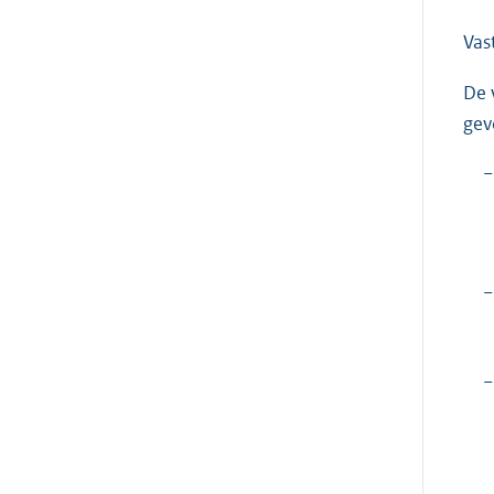
Vas
De 
gev
−
−
−