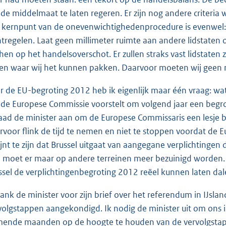
de middelmaat te laten regeren. Er zijn nog andere criteria 
 kernpunt van de onevenwichtighedenprocedure is evenwel: 
htregelen. Laat geen millimeter ruimte aan andere lidstaten
hen op het handelsoverschot. Er zullen straks vast lidstaten z
ken waar wij het kunnen pakken. Daarvoor moeten wij geen 
r de EU-begroting 2012 heb ik eigenlijk maar één vraag: wat
 de Europese Commissie voorstelt om volgend jaar een begrot
raad de minister aan om de Europese Commissaris een lesje b
rvoor flink de tijd te nemen en niet te stoppen voordat de
ijnt te zijn dat Brussel uitgaat van aangegane verplichtinge
 moet er maar op andere terreinen meer bezuinigd worden
ssel de verplichtingenbegroting 2012 reëel kunnen laten dal
ank de minister voor zijn brief over het referendum in IJsland i
volgstappen aangekondigd. Ik nodig de minister uit om ons i
ende maanden op de hoogte te houden van de vervolgstappe