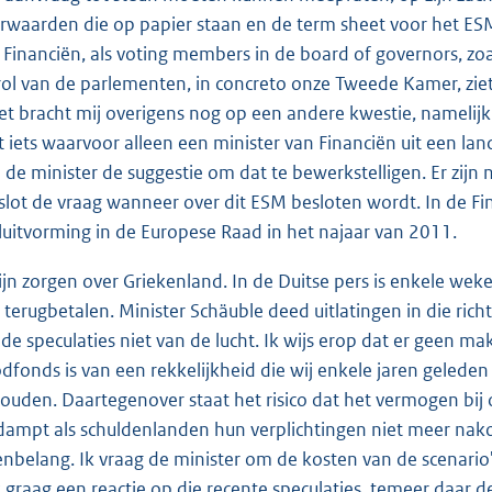
rwaarden die op papier staan en de term sheet voor het ESM. 
 Financiën, als voting members in de board of governors, zoal
rol van de parlementen, in concreto onze Tweede Kamer, zie
et bracht mij overigens nog op een andere kwestie, namelijk
t iets waarvoor alleen een minister van Financiën uit een l
 de minister de suggestie om dat te bewerkstelligen. Er zijn ni
 slot de vraag wanneer over dit ESM besloten wordt. In de Fi
luitvorming in de Europese Raad in het najaar van 2011.
zijn zorgen over Griekenland. In de Duitse pers is enkele we
 terugbetalen. Minister Schäuble deed uitlatingen in die ric
n de speculaties niet van de lucht. Ik wijs erop dat er geen 
dfonds is van een rekkelijkheid die wij enkele jaren geled
ouden. Daartegenover staat het risico dat het vermogen bij 
dampt als schuldenlanden hun verplichtingen niet meer nakom
enbelang. Ik vraag de minister om de kosten van de scenario'
 graag een reactie op die recente speculaties, temeer daar 