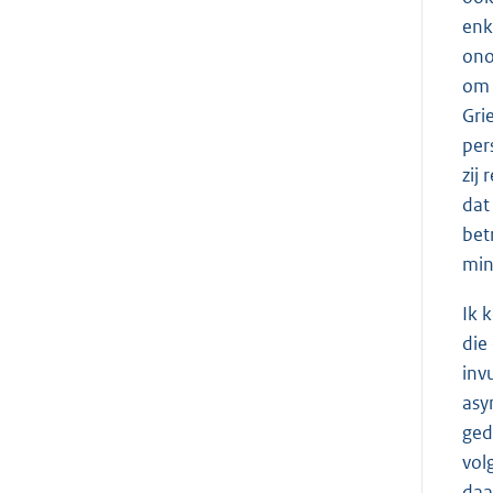
enk
ono
om 
Gri
per
zij
dat
bet
min
Ik 
die
inv
asy
ged
vol
daa