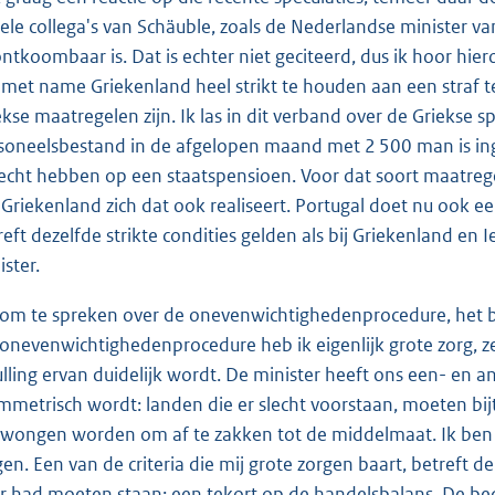
ele collega's van Schäuble, zoals de Nederlandse minister va
ntkoombaar is. Dat is echter niet geciteerd, dus ik hoor hier
met name Griekenland heel strikt te houden aan een straf 
ekse maatregelen zijn. Ik las in dit verband over de Griekse 
soneelsbestand in de afgelopen maand met 2 500 man is in
 recht hebben op een staatspensioen. Voor dat soort maatregel
 Griekenland zich dat ook realiseert. Portugal doet nu ook 
reft dezelfde strikte condities gelden als bij Griekenland en I
ister.
kom te spreken over de onevenwichtighedenprocedure, het
 onevenwichtighedenprocedure heb ik eigenlijk grote zorg, ze
ulling ervan duidelijk wordt. De minister heeft ons een- en a
mmetrisch wordt: landen die er slecht voorstaan, moeten b
wongen worden om af te zakken tot de middelmaat. Ik ben ba
gen. Een van de criteria die mij grote zorgen baart, betreft
r had moeten staan: een tekort op de handelsbalans. De be