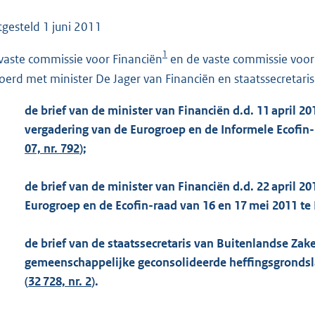
o
o
tgesteld
1 juni 2011
t
1
vaste commissie voor Financiën
en de vaste commissie voo
t
e
oerd met minister De Jager van Financiën en staatssecretari
:
de brief van de minister van Financiën d.d. 11 april 2
1
vergadering van de Eurogroep en de Informele Ecofin-r
1
07, nr. 792
);
4
K
de brief van de minister van Financiën d.d. 22 april 
b
Eurogroep en de Ecofin-raad van 16 en 17 mei 2011 te 
de brief van de staatssecretaris van Buitenlandse Zaken
gemeenschappelijke geconsolideerde heffingsgrondsl
(
32 728, nr. 2
).