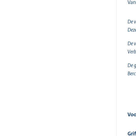
Van
De v
Dez
De v
Ver
De g
Berc
Voo
Grif