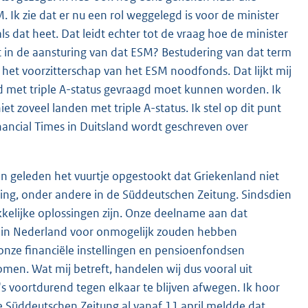
Ik zie dat er nu een rol weggelegd is voor de minister
s dat heet. Dat leidt echter tot de vraag hoe de minister
t in de aansturing van dat ESM? Bestudering van dat term
 het voorzitterschap van het ESM noodfonds. Dat lijkt mij
and met triple A-status gevraagd moet kunnen worden. Ik
et zoveel landen met triple A-status. Ik stel op dit punt
nancial Times in Duitsland wordt geschreven over
ken geleden het vuurtje opgestookt dat Griekenland niet
hting, onder andere in de Süddeutschen Zeitung. Sindsdien
makkelijke oplossingen zijn. Onze deelname aan dat
en in Nederland voor onmogelijk zouden hebben
onze financiële instellingen en pensioenfondsen
en. Wat mij betreft, handelen wij dus vooral uit
s voortdurend tegen elkaar te blijven afwegen. Ik hoor
de Süddeutschen Zeitung al vanaf 11 april meldde dat