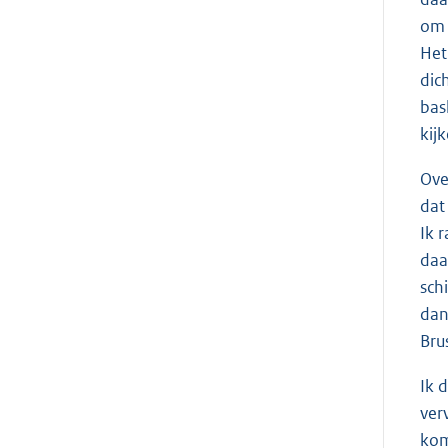
om 
Het
dic
bas
kij
Ove
dat
Ik 
daa
sch
dan
Bru
Ik d
ver
kom