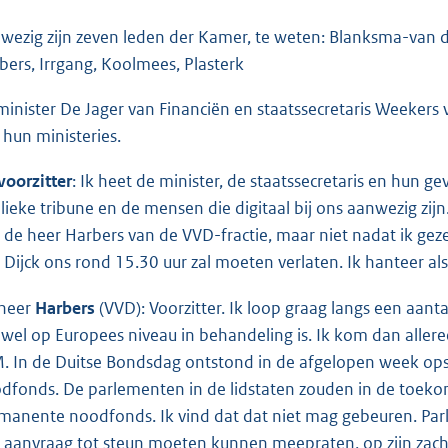
wezig zijn zeven leden der Kamer, te weten: Blanksma-van
bers, Irrgang, Koolmees, Plasterk
minister De Jager van Financiën en staatssecretaris Weekers 
 hun ministeries.
voorzitter
: Ik heet de minister, de staatssecretaris en hun
lieke tribune en de mensen die digitaal bij ons aanwezig zijn
 de heer Harbers van de VVD-fractie, maar niet nadat ik geze
 Dijck ons rond 15.30 uur zal moeten verlaten. Ik hanteer als 
heer
Harbers
(VVD): Voorzitter. Ik loop graag langs een aan
wel op Europees niveau in behandeling is. Ik kom dan aller
. In de Duitse Bondsdag ontstond in de afgelopen week op
dfonds. De parlementen in de lidstaten zouden in de toekom
manente noodfonds. Ik vind dat dat niet mag gebeuren. Pa
 aanvraag tot steun moeten kunnen meepraten, op zijn zacht