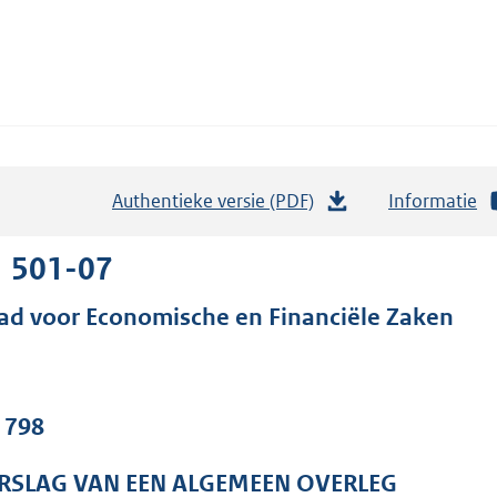
Authentieke versie (PDF)
b
Informatie
e
s
1 501-07
t
ad voor Economische en Financiële Zaken
a
n
d
s
. 798
g
r
RSLAG VAN EEN ALGEMEEN OVERLEG