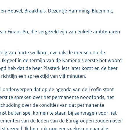
 den Heuvel, Braakhuis, Dezentjé Hamming-Bluemink,
van Financiën, die vergezeld zijn van enkele ambtenaren
 gevolg van harte welkom, evenals de mensen op de
. Ik geef in de termijn van de Kamer als eerste het woord
gd heb dat de heer Plasterk iets later komt en de heer
richtlijn een spreektijd van vijf minuten.
tal onderwerpen dat op de agenda van de Ecofin staat
eerst te spreken over het permanente noodfonds, het
schudding over de condities van dat permanente
st buiten spel komen te staan bij aanvragen voor het
rlementen van de leden van de Eurogroepen zouden over
st gezegd. Ik heb ook nog eens gekeken naar alle