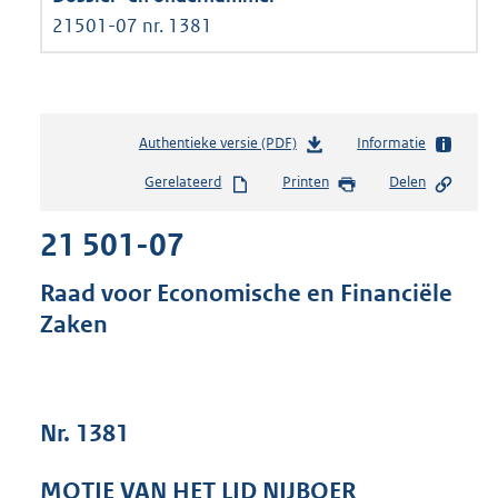
21501-07 nr. 1381
Authentieke versie (PDF)
b
Informatie
e
Gerelateerd
Printen
Delen
s
t
21 501-07
a
n
d
Raad voor Economische en Financiële
s
Zaken
g
r
o
o
t
Nr. 1381
t
e
MOTIE VAN HET LID NIJBOER
: