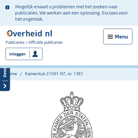
Ter
Mogelijk ervaart u problemen met het zoeken naar
informatie:
publicaties. We werken aan een oplossing. Excuses voor
het ongemak.
Menu
U
Publicaties
Officiële publicaties
bent
Inloggen
nu
hier:
Home
Kamerstuk 21501-07, nr. 1381