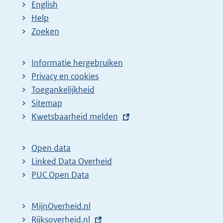
English
Help
Zoeken
Informatie hergebruiken
Privacy en cookies
Toegankelijkheid
Sitemap
E
Kwetsbaarheid melden
x
t
Open data
e
Linked Data Overheid
r
PUC Open Data
n
e
MijnOverheid.nl
l
E
Rijksoverheid.nl