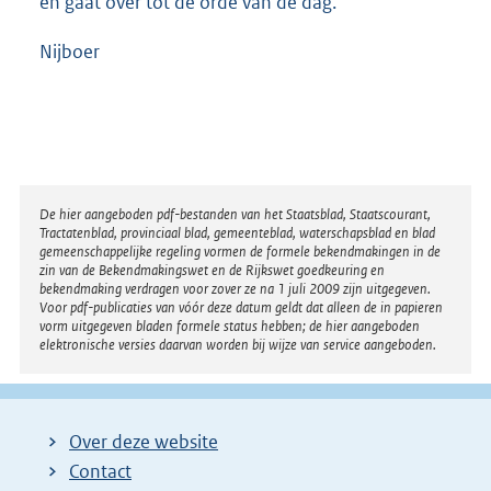
en gaat over tot de orde van de dag.
Nijboer
Disclaimer
De hier aangeboden pdf-bestanden van het Staatsblad, Staatscourant,
Tractatenblad, provinciaal blad, gemeenteblad, waterschapsblad en blad
gemeenschappelijke regeling vormen de formele bekendmakingen in de
zin van de Bekendmakingswet en de Rijkswet goedkeuring en
bekendmaking verdragen voor zover ze na 1 juli 2009 zijn uitgegeven.
Voor pdf-publicaties van vóór deze datum geldt dat alleen de in papieren
vorm uitgegeven bladen formele status hebben; de hier aangeboden
elektronische versies daarvan worden bij wijze van service aangeboden.
Over deze website
Contact