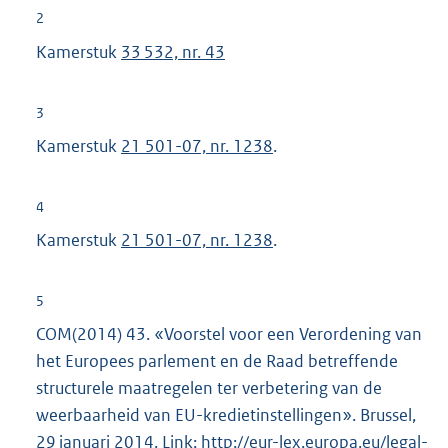
2
Kamerstuk
33 532, nr. 43
3
Kamerstuk
21 501-07, nr. 1238
.
4
Kamerstuk
21 501-07, nr. 1238
.
5
COM(2014) 43. «Voorstel voor een Verordening van
het Europees parlement en de Raad betreffende
structurele maatregelen ter verbetering van de
weerbaarheid van EU-kredietinstellingen». Brussel,
29 januari 2014. Link:
E
http://eur-lex.europa.eu/legal-