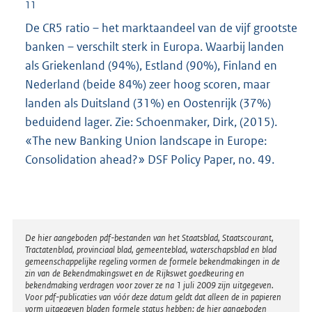
11
n
De CR5 ratio – het marktaandeel van de vijf grootste
k
banken – verschilt sterk in Europa. Waarbij landen
:
als Griekenland (94%), Estland (90%), Finland en
Nederland (beide 84%) zeer hoog scoren, maar
landen als Duitsland (31%) en Oostenrijk (37%)
beduidend lager. Zie: Schoenmaker, Dirk, (2015).
«The new Banking Union landscape in Europe:
Consolidation ahead?» DSF Policy Paper, no. 49.
Disclaimer
De hier aangeboden pdf-bestanden van het Staatsblad, Staatscourant,
Tractatenblad, provinciaal blad, gemeenteblad, waterschapsblad en blad
gemeenschappelijke regeling vormen de formele bekendmakingen in de
zin van de Bekendmakingswet en de Rijkswet goedkeuring en
bekendmaking verdragen voor zover ze na 1 juli 2009 zijn uitgegeven.
Voor pdf-publicaties van vóór deze datum geldt dat alleen de in papieren
vorm uitgegeven bladen formele status hebben; de hier aangeboden