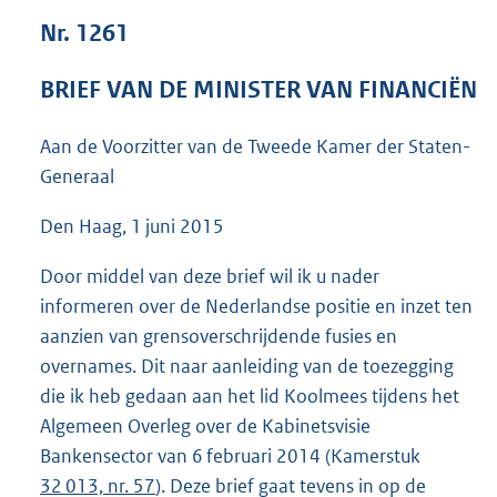
5
Nr. 1261
2
K
BRIEF VAN DE MINISTER VAN FINANCIËN
b
Aan de Voorzitter van de Tweede Kamer der Staten-
Generaal
Den Haag, 1 juni 2015
Door middel van deze brief wil ik u nader
informeren over de Nederlandse positie en inzet ten
aanzien van grensoverschrijdende fusies en
over
names. Dit naar aanleiding van de toezegging
die ik heb gedaan aan het lid Koolmees tijdens het
Algemeen Overleg over de Kabinetsvisie
Bankensector van 6 februari 2014 (Kamerstuk
32 013, nr. 57
). Deze brief gaat tevens in op de