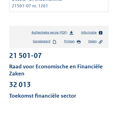
21501-07 nr. 1261
Authentieke versie (PDF)
b
Informatie
e
Gerelateerd
Printen
Delen
s
t
21 501-07
a
n
d
Raad voor Economische en Financiële
s
Zaken
g
r
32 013
o
o
Toekomst financiële sector
t
t
e
: