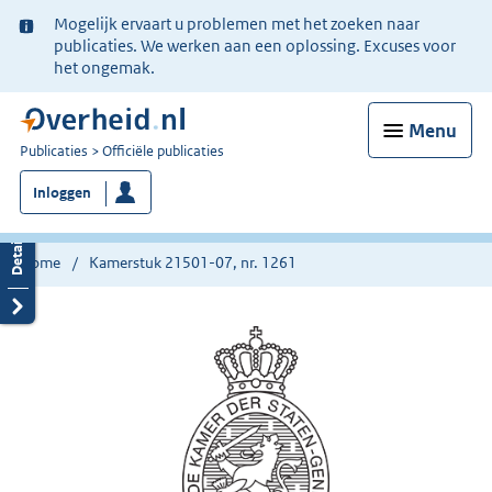
Ter
Mogelijk ervaart u problemen met het zoeken naar
informatie:
publicaties. We werken aan een oplossing. Excuses voor
het ongemak.
Menu
U
Publicaties
Officiële publicaties
bent
Inloggen
nu
hier:
Home
Kamerstuk 21501-07, nr. 1261