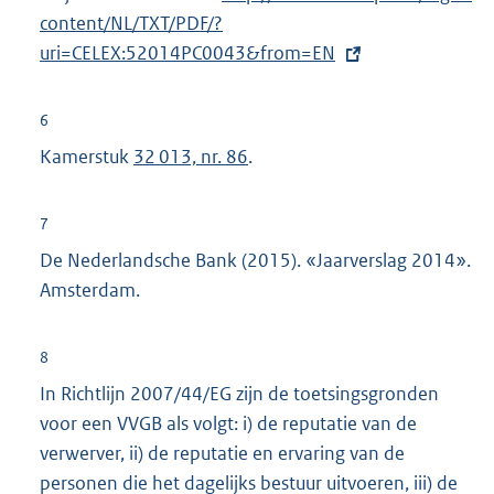
content/NL/TXT/PDF/?
x
uri=CELEX:52014PC0043&from=EN
t
e
r
6
n
Kamerstuk
32 013, nr. 86
.
e
l
7
i
De Nederlandsche Bank (2015). «Jaarverslag 2014».
n
Amsterdam.
k
:
8
In Richtlijn 2007/44/EG zijn de toetsingsgronden
voor een VVGB als volgt: i) de reputatie van de
verwerver, ii) de reputatie en ervaring van de
personen die het dagelijks bestuur uitvoeren, iii) de