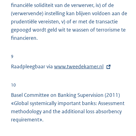
financiële soliditeit van de verwerver, iv) of de
(verwervende) instelling kan blijven voldoen aan de
prudentiële vereisten, v) of er met de transactie
gepoogd wordt geld wit te wassen of terrorisme te
financieren.
9
Raadpleegbaar via
E
www.tweedekamer.nl
x
t
10
e
Basel Committee on Banking Supervision (2011)
r
«Global systemically important banks: Assessment
n
methodology and the additional loss absorbency
e
requirement».
l
i