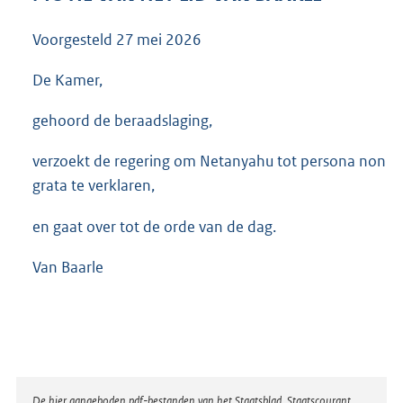
3
4
Voorgesteld
27 mei 2026
K
b
De Kamer,
gehoord de beraadslaging,
verzoekt de regering om Netanyahu tot persona non
grata te verklaren,
en gaat over tot de orde van de dag.
Van Baarle
Disclaimer
De hier aangeboden pdf-bestanden van het Staatsblad, Staatscourant,