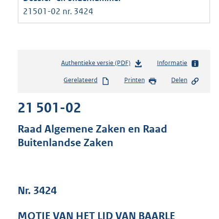
21501-02 nr. 3424
Authentieke versie (PDF)
b
Informatie
e
Gerelateerd
Printen
Delen
s
t
21 501-02
a
n
d
Raad Algemene Zaken en Raad
s
Buitenlandse Zaken
g
r
o
o
t
Nr. 3424
t
e
MOTIE VAN HET LID VAN BAARLE
: