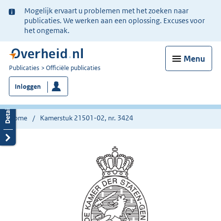
Ter
Mogelijk ervaart u problemen met het zoeken naar
informatie:
publicaties. We werken aan een oplossing. Excuses voor
het ongemak.
Menu
U
Publicaties
Officiële publicaties
bent
Inloggen
nu
hier:
Home
Kamerstuk 21501-02, nr. 3424