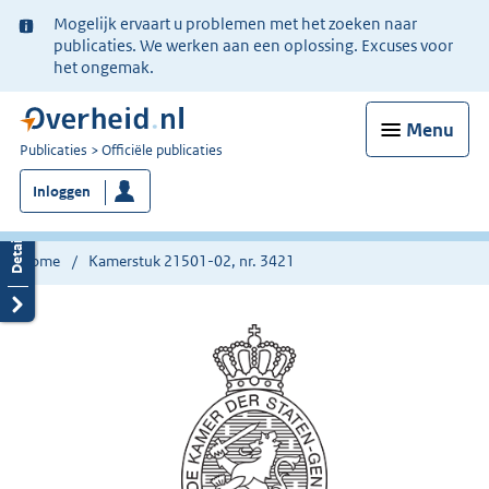
Ter
Mogelijk ervaart u problemen met het zoeken naar
informatie:
publicaties. We werken aan een oplossing. Excuses voor
het ongemak.
Menu
U
Publicaties
Officiële publicaties
bent
Inloggen
nu
hier:
Home
Kamerstuk 21501-02, nr. 3421