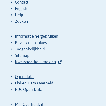
Contact
English
Help
Zoeken
Informatie hergebruiken
Privacy en cookies
Toegankelijkheid
Sitemap
E
Kwetsbaarheid melden
x
t
Open data
e
Linked Data Overheid
r
PUC Open Data
n
e
MijnOverheid.nl