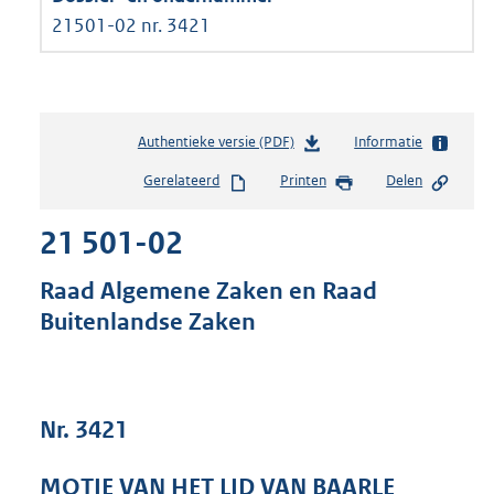
21501-02 nr. 3421
Authentieke versie (PDF)
b
Informatie
e
Gerelateerd
Printen
Delen
s
t
21 501-02
a
n
d
Raad Algemene Zaken en Raad
s
Buitenlandse Zaken
g
r
o
o
t
Nr. 3421
t
e
MOTIE VAN HET LID VAN BAARLE
: