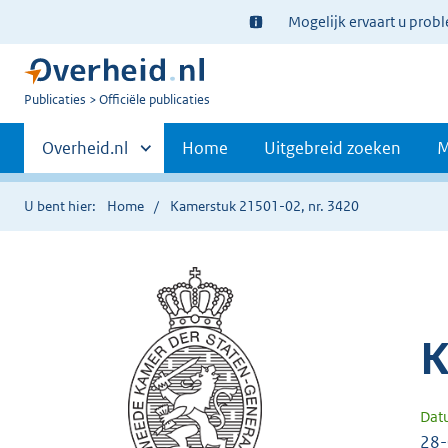
Ter
Mogelijk ervaart u prob
informatie:
U
Publicaties
Officiële publicaties
bent
Primaire
nu
Andere
Overheid.nl
Home
Uitgebreid zoeken
M
hier:
sites
navigatie
binnen
U bent hier:
Home
Kamerstuk 21501-02, nr. 3420
K
Dat
28-