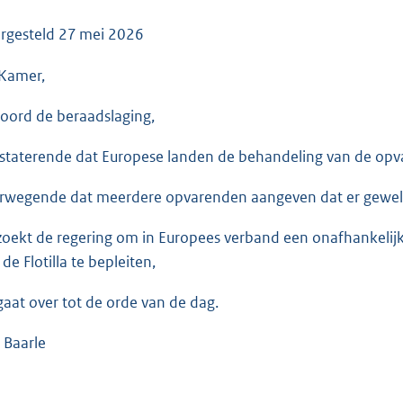
o
o
rgesteld
27 mei 2026
t
Kamer,
t
e
oord de beraadslaging,
:
3
staterende dat Europese landen de behandeling van de opva
5
K
rwegende dat meerdere opvarenden aangeven dat er geweld
b
zoekt de regering om in Europees verband een onafhankeli
de Flotilla te bepleiten,
gaat over tot de orde van de dag.
 Baarle