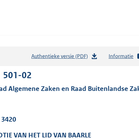
Authentieke versie (PDF)
b
Informatie
e
s
1 501-02
t
ad Algemene Zaken en Raad Buitenlandse Za
a
n
d
s
. 3420
g
r
TIE VAN HET LID VAN BAARLE