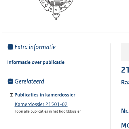
Toon
Extra informatie
meer
van:
Informatie over publicatie
2
Toon
Gerelateerd
Ra
meer
van:
Publicaties in kamerdossier
Kamerdossier 21501-02
Nr
Toon alle publicaties in het hoofddossier
MO