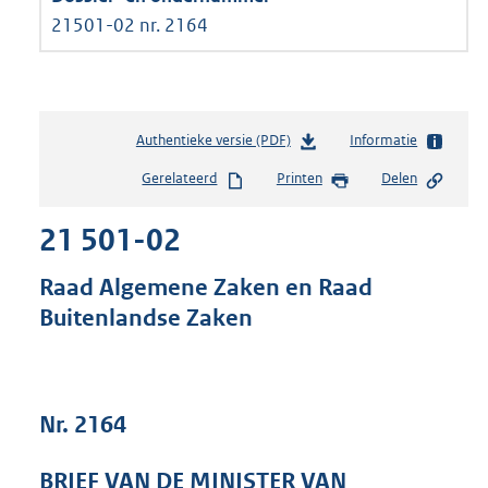
21501-02 nr. 2164
Authentieke versie (PDF)
b
Informatie
e
Gerelateerd
Printen
Delen
s
t
21 501-02
a
n
d
Raad Algemene Zaken en Raad
s
Buitenlandse Zaken
g
r
o
o
t
Nr. 2164
t
e
BRIEF VAN DE MINISTER VAN
: