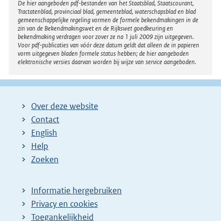
n
Disclaimer
De hier aangeboden pdf-bestanden van het Staatsblad, Staatscourant,
Tractatenblad, provinciaal blad, gemeenteblad, waterschapsblad en blad
e
gemeenschappelijke regeling vormen de formele bekendmakingen in de
l
zin van de Bekendmakingswet en de Rijkswet goedkeuring en
bekendmaking verdragen voor zover ze na 1 juli 2009 zijn uitgegeven.
i
Voor pdf-publicaties van vóór deze datum geldt dat alleen de in papieren
n
vorm uitgegeven bladen formele status hebben; de hier aangeboden
elektronische versies daarvan worden bij wijze van service aangeboden.
k
:
Over deze website
Contact
English
Help
Zoeken
Informatie hergebruiken
Privacy en cookies
Toegankelijkheid