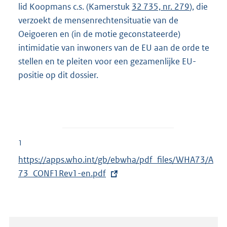
lid Koopmans c.s. (Kamerstuk
32 735, nr. 279
), die
verzoekt de mensenrechtensituatie van de
Oeigoeren en (in de motie geconstateerde)
intimidatie van inwoners van de EU aan de orde te
stellen en te pleiten voor een gezamenlijke EU-
positie op dit dossier.
1
E
https://apps.who.int/gb/ebwha/pdf_files/WHA73/A
x
73_CONF1Rev1-en.pdf
t
e
r