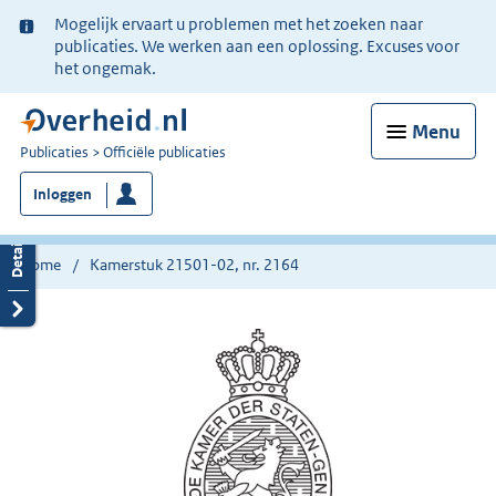
Ter
Mogelijk ervaart u problemen met het zoeken naar
informatie:
publicaties. We werken aan een oplossing. Excuses voor
het ongemak.
Menu
U
Publicaties
Officiële publicaties
bent
Inloggen
nu
hier:
Home
Kamerstuk 21501-02, nr. 2164