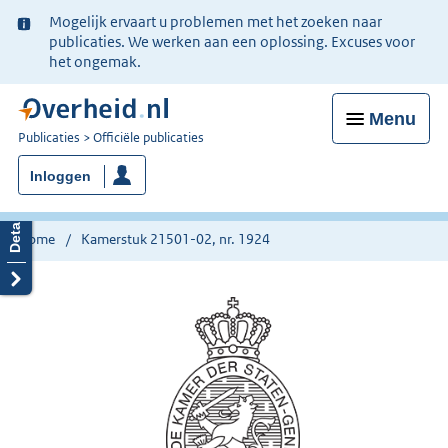
Ter
Mogelijk ervaart u problemen met het zoeken naar
informatie:
publicaties. We werken aan een oplossing. Excuses voor
het ongemak.
Menu
U
Publicaties
Officiële publicaties
bent
Inloggen
nu
hier:
Home
Kamerstuk 21501-02, nr. 1924