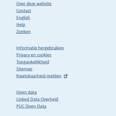
Over deze website
Contact
English
Help
Zoeken
Informatie hergebruiken
Privacy en cookies
Toegankelijkheid
Sitemap
E
Kwetsbaarheid melden
x
t
Open data
e
Linked Data Overheid
r
PUC Open Data
n