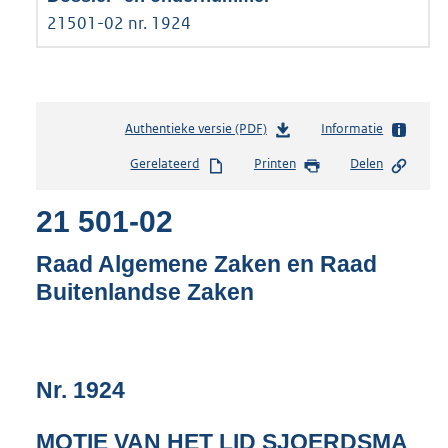
21501-02 nr. 1924
Authentieke versie (PDF)
b
Informatie
e
Gerelateerd
Printen
Delen
s
t
21 501-02
a
n
d
Raad Algemene Zaken en Raad
s
Buitenlandse Zaken
g
r
o
o
t
Nr. 1924
t
e
MOTIE VAN HET LID SJOERDSMA
: