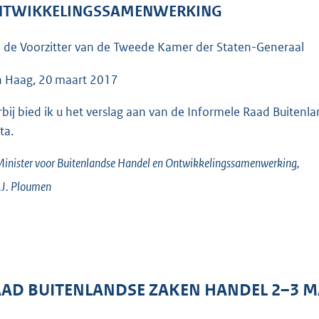
o
TWIKKELINGSSAMENWERKING
o
t
 de Voorzitter van de Tweede Kamer der Staten-Generaal
t
e
 Haag, 20 maart 2017
:
rbij bied ik u het verslag aan van de Informele Raad Buiten
4
ta.
3
K
inister voor Buitenlandse Handel en Ontwikkelingssamenwerking,
b
J.
Ploumen
AD BUITENLANDSE ZAKEN HANDEL 2–3 M