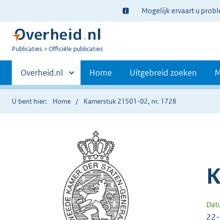
Ter
Mogelijk ervaart u prob
informatie:
U
Publicaties
Officiële publicaties
bent
Primaire
nu
Andere
Overheid.nl
Home
Uitgebreid zoeken
M
hier:
sites
navigatie
binnen
U bent hier:
Home
Kamerstuk 21501-02, nr. 1728
K
Dat
22-