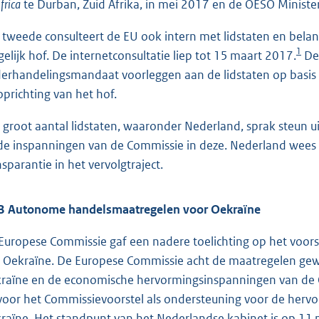
frica
te Durban, Zuid Afrika, in mei 2017 en de OESO Ministerië
 tweede consulteert de EU ook intern met lidstaten en bel
1
gelijk hof. De internetconsultatie liep tot 15 maart 2017.
De 
erhandelingsmandaat voorleggen aan de lidstaten op basis
oprichting van het hof.
 groot aantal lidstaten, waaronder Nederland, sprak steun ui
de inspanningen van de Commissie in deze. Nederland wees 
nsparantie in het vervolgtraject.
 Autonome handelsmaatregelen voor Oekraïne
Europese Commissie gaf een nadere toelichting op het voo
 Oekraïne. De Europese Commissie acht de maatregelen gewe
raïne en de economische hervormingsinspanningen van de Oek
 voor het Commissievoorstel als ondersteuning voor de herv
raïne. Het standpunt van het Nederlandse kabinet is op 1