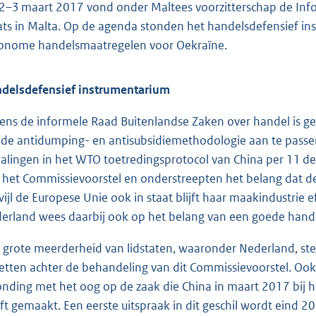
2–3 maart 2017 vond onder Maltees voorzitterschap de Inf
ats in Malta. Op de agenda stonden het handelsdefensief ins
onome handelsmaatregelen voor Oekraïne.
delsdefensief instrumentarium
dens de informele Raad Buitenlandse Zaken over handel is g
de antidumping- en antisubsidiemethodologie aan te passen
alingen in het WTO toetredingsprotocol van China per 11 de
 het Commissievoorstel en onderstreepten het belang dat d
wijl de Europese Unie ook in staat blijft haar maakindustrie 
erland wees daarbij ook op het belang van een goede hande
 grote meerderheid van lidstaten, waaronder Nederland, ste
zetten achter de behandeling van dit Commissievoorstel. Ook
onding met het oog op de zaak die China in maart 2017 bij
ft gemaakt. Een eerste uitspraak in dit geschil wordt eind 