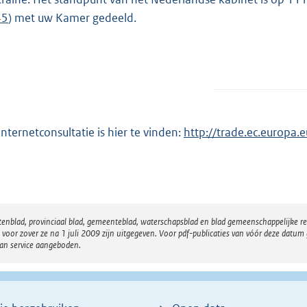
45
) met uw Kamer gedeeld.
internetconsultatie is hier te vinden:
E
http://trade.ec.europa.
x
t
e
r
atenblad, provinciaal blad, gemeenteblad, waterschapsblad en blad gemeenschappelijke 
n
 zover ze na 1 juli 2009 zijn uitgegeven. Voor pdf-publicaties van vóór deze datum g
e
van service aangeboden.
l
i
n