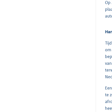
Op 
pla
aut
Han
Tij
om 
bep
van
ter
Ned
Een
te 
afr
hee