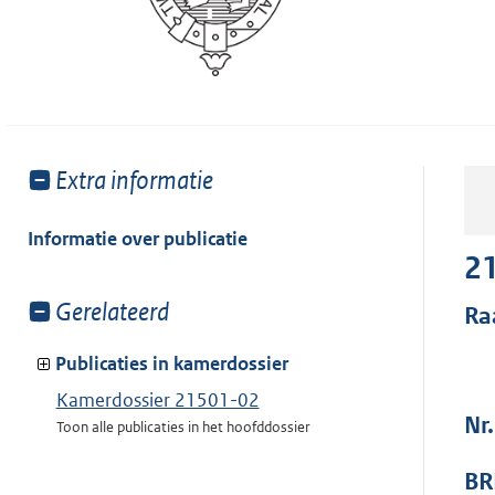
Toon
Extra informatie
meer
van:
Informatie over publicatie
2
Toon
Gerelateerd
Ra
meer
van:
Publicaties in kamerdossier
Kamerdossier 21501-02
Nr
Toon alle publicaties in het hoofddossier
BR