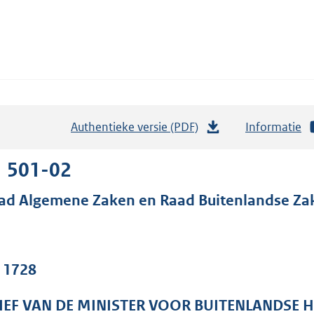
Authentieke versie (PDF)
b
Informatie
e
s
1 501-02
t
ad Algemene Zaken en Raad Buitenlandse Za
a
n
d
s
. 1728
g
r
IEF VAN DE MINISTER VOOR BUITENLANDSE 