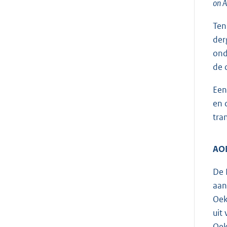
on A
Ten
der
ond
de 
Een
en 
tra
AOB
De 
aan
Oek
uit
Oek