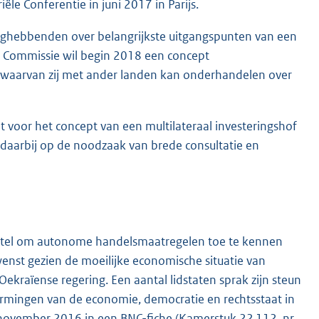
le Conferentie in juni 2017 in Parijs.
anghebbenden over belangrijkste uitgangspunten van een
Commissie wil begin 2018 een concept
 waarvan zij met ander landen kan onderhandelen over
t voor het concept van een multilateraal investeringshof
daarbij op de noodzaak van brede consultatie en
rstel om autonome handelsmaatregelen toe te kennen
nst gezien de moeilijke economische situatie van
raïense regering. Een aantal lidstaten sprak zijn steun
ormingen van de economie, democratie en rechtsstaat in
1 november 2016 in een BNC-fiche (Kamerstuk
22 112, nr.