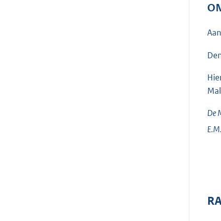
ON
Aan
Den
Hie
Mal
De M
E.M.
RA