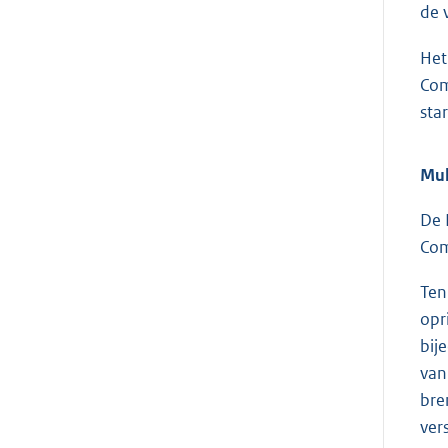
de 
Het
Com
star
Mul
De 
Com
Ten
opr
bij
van
bre
ver