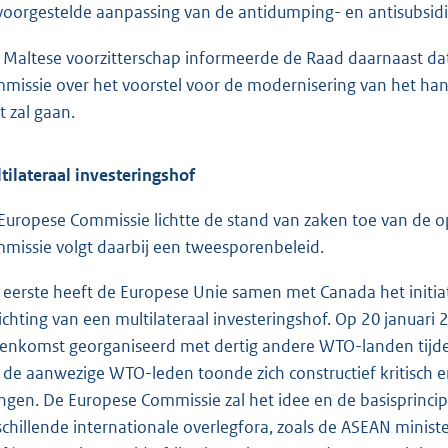
voorgestelde aanpassing van de antidumping- en antisubsid
 Maltese voorzitterschap informeerde de Raad daarnaast da
missie over het voorstel voor de modernisering van het ha
t zal gaan.
tilateraal investeringshof
Europese Commissie lichtte de stand van zaken toe van de op
missie volgt daarbij een tweesporenbeleid.
 eerste heeft de Europese Unie samen met Canada het initia
ichting van een multilateraal investeringshof. Op 20 janua
eenkomst georganiseerd met dertig andere WTO-landen tijd
 de aanwezige WTO-leden toonde zich constructief kritisch en
ngen. De Europese Commissie zal het idee en de basisprincip
schillende internationale overlegfora, zoals de ASEAN minist