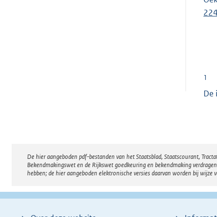
22
1
De 
De hier aangeboden pdf-bestanden van het Staatsblad, Staatscourant, Tract
Disclaimer
Bekendmakingswet en de Rijkswet goedkeuring en bekendmaking verdragen voor
hebben; de hier aangeboden elektronische versies daarvan worden bij wijze 