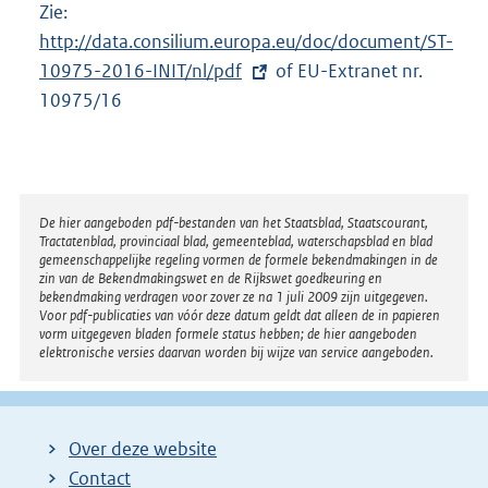
Zie:
E
l
http://data.consilium.europa.eu/doc/document/ST-
x
i
10975-2016-INIT/nl/pdf
t
of EU-Extranet nr.
n
10975/16
e
k
r
:
n
e
l
Disclaimer
De hier aangeboden pdf-bestanden van het Staatsblad, Staatscourant,
Tractatenblad, provinciaal blad, gemeenteblad, waterschapsblad en blad
i
gemeenschappelijke regeling vormen de formele bekendmakingen in de
n
zin van de Bekendmakingswet en de Rijkswet goedkeuring en
bekendmaking verdragen voor zover ze na 1 juli 2009 zijn uitgegeven.
k
Voor pdf-publicaties van vóór deze datum geldt dat alleen de in papieren
:
vorm uitgegeven bladen formele status hebben; de hier aangeboden
elektronische versies daarvan worden bij wijze van service aangeboden.
Over deze website
Contact