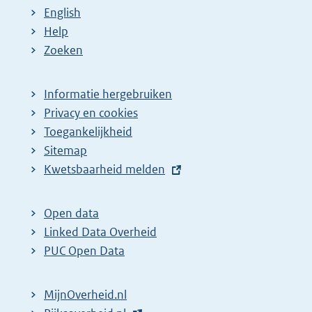
English
Help
Zoeken
Informatie hergebruiken
Privacy en cookies
Toegankelijkheid
Sitemap
E
Kwetsbaarheid melden
x
t
Open data
e
Linked Data Overheid
r
PUC Open Data
n
e
MijnOverheid.nl
l