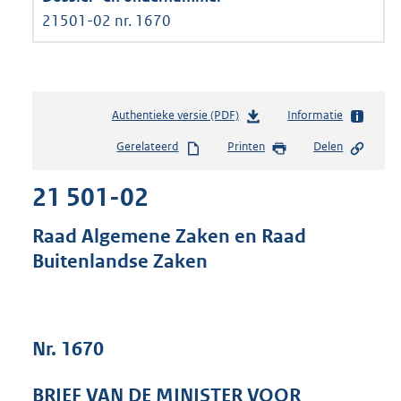
21501-02 nr. 1670
Authentieke versie (PDF)
b
Informatie
e
Gerelateerd
Printen
Delen
s
t
21 501-02
a
n
d
Raad Algemene Zaken en Raad
s
Buitenlandse Zaken
g
r
o
o
t
Nr. 1670
t
e
BRIEF VAN DE MINISTER VOOR
: