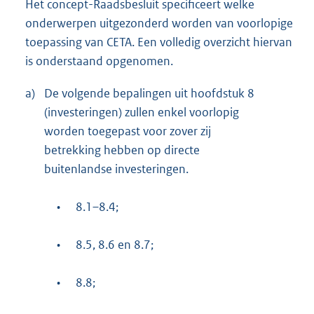
Het concept-Raadsbesluit specificeert welke
onderwerpen uitgezonderd worden van voorlopige
toepassing van CETA. Een volledig overzicht hiervan
is onderstaand opgenomen.
a)
De volgende bepalingen uit hoofdstuk 8
(investeringen) zullen enkel voorlopig
worden toegepast voor zover zij
betrekking hebben op directe
buitenlandse investeringen.
•
8.1–8.4;
•
8.5, 8.6 en 8.7;
•
8.8;