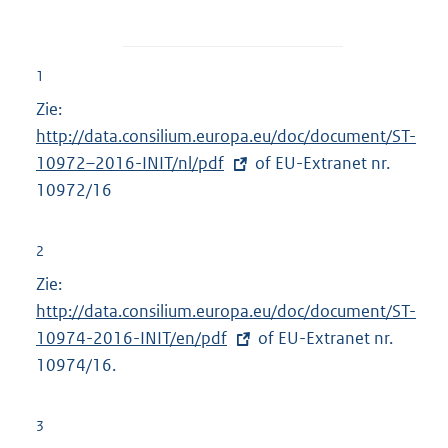
1
Zie:
E
http://data.consilium.europa.eu/doc/document/ST-
x
10972–2016-INIT/nl/pdf
t
of EU-Extranet nr.
10972/16
e
r
n
2
e
Zie:
E
l
http://data.consilium.europa.eu/doc/document/ST-
x
i
10974-2016-INIT/en/pdf
t
of EU-Extranet nr.
n
10974/16.
e
k
r
:
n
3
e