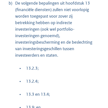
b)
De volgende bepalingen uit hoofdstuk 13
(financiële diensten) zullen niet voorlopig
worden toegepast voor zover zij
betrekking hebben op indirecte
investeringen (ook wel portfolio-
investeringen genoemd),
investeringsbescherming en de beslechting
van investeringsgeschillen tussen
investeerders en staten.
•
13.2.3;
•
13.2.4;
•
13.3 en 13.4;
•
13.9; en