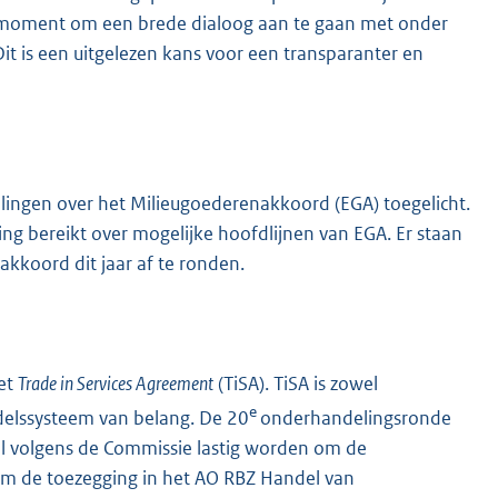
emoment om een brede dialoog aan te gaan met onder
t is een uitgelezen kans voor een transparanter en
ingen over het Milieugoederenakkoord (EGA) toegelicht.
g bereikt over mogelijke hoofdlijnen van EGA. Er staan
kkoord dit jaar af te ronden.
het
Trade in Services Agreement
(TiSA). TiSA is zowel
e
ndelssysteem van belang. De 20
onderhandelingsronde
al volgens de Commissie lastig worden om de
rm de toezegging in het AO RBZ Handel van