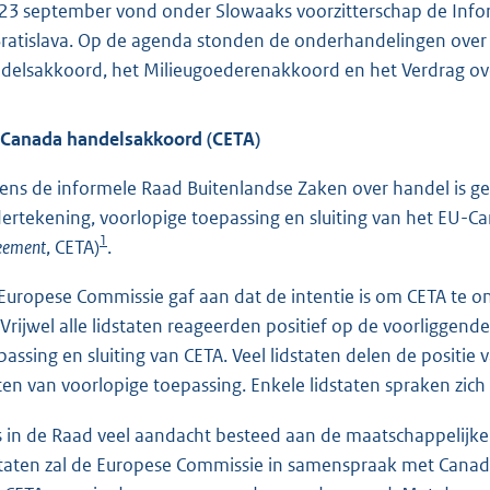
23 september vond onder Slowaaks voorzitterschap de Infor
Bratislava. Op de agenda stonden de onderhandelingen ove
delsakkoord, het Milieugoederenakkoord en het Verdrag ove
Canada handelsakkoord (CETA)
dens de informele Raad Buitenlandse Zaken over handel is g
ertekening, voorlopige toepassing en sluiting van het EU-C
1
eement
, CETA)
.
Europese Commissie gaf aan dat de intentie is om CETA te 
. Vrijwel alle lidstaten reageerden positief op de voorligge
passing en sluiting van CETA. Veel lidstaten delen de positi
iten van voorlopige toepassing. Enkele lidstaten spraken zich 
is in de Raad veel aandacht besteed aan de maatschappelijk
staten zal de Europese Commissie in samenspraak met Canad