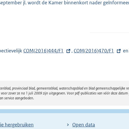
september jl. wordt de Kamer binnenkort nader geïnformeer
pectievelijk
E
COM(2016)444/F1
,
E
COM(2016)470/F1
e
x
x
t
t
e
e
r
r
atenblad, provinciaal blad, gemeenteblad, waterschapsblad en blad gemeenschappelijke 
n
n
 zover ze na 1 juli 2009 zijn uitgegeven. Voor pdf-publicaties van vóór deze datum g
e
e
van service aangeboden.
l
l
i
i
n
n
ie hergebruiken
Open data
k
k