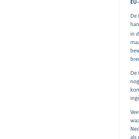
EU-
De 
han
in 
maa
bew
bre
De 
nog
kom
inge
Vee
waa
Ned
als