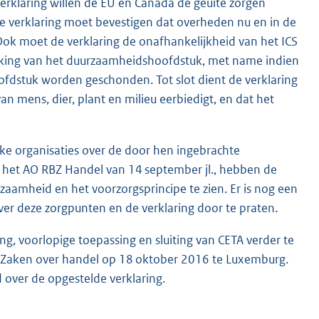
rklaring willen de EU en Canada de geuite zorgen
e verklaring moet bevestigen dat overheden nu en in de
k moet de verklaring de onafhankelijkheid van het ICS
rking van het duurzaamheidshoofdstuk, met name indien
oofdstuk worden geschonden. Tot slot dient de verklaring
n mens, dier, plant en milieu eerbiedigt, en dat het
ijke organisaties over de door hen ingebrachte
s het AO RBZ Handel van 14 september jl., hebben de
zaamheid en het voorzorgsprincipe te zien. Er is nog een
er deze zorgpunten en de verklaring door te praten.
, voorlopige toepassing en sluiting van CETA verder te
e Zaken over handel op 18 oktober 2016 te Luxemburg.
over de opgestelde verklaring.