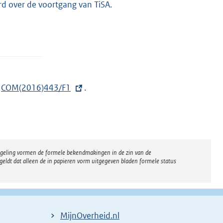
d over de voortgang van TiSA.
n
E
COM(2016)443/F1
.
x
t
e
r
regeling vormen de formele bekendmakingen in de zin van de
n
eldt dat alleen de in papieren vorm uitgegeven bladen formele status
e
l
i
n
MijnOverheid.nl
k