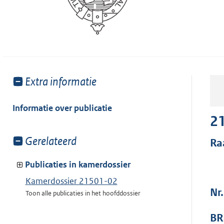
Toon
Extra informatie
meer
van:
Informatie over publicatie
2
Toon
Gerelateerd
Ra
meer
van:
Publicaties in kamerdossier
Kamerdossier 21501-02
Nr
Toon alle publicaties in het hoofddossier
BR