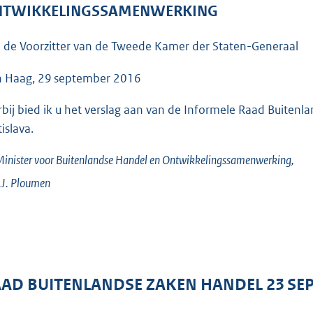
o
TWIKKELINGSSAMENWERKING
o
t
 de Voorzitter van de Tweede Kamer der Staten-Generaal
t
e
 Haag, 29 september 2016
:
rbij bied ik u het verslag aan van de Informele Raad Buiten
4
islava.
5
K
inister voor Buitenlandse Handel en Ontwikkelingssamenwerking,
b
J.
Ploumen
AD BUITENLANDSE ZAKEN HANDEL 23 SE