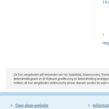
14 
1
res
De hier aangeboden pdf-bestanden van het Staatsblad, Staatscourant, Tract
Disclaimer
Bekendmakingswet en de Rijkswet goedkeuring en bekendmaking verdragen voor
hebben; de hier aangeboden elektronische versies daarvan worden bij wijze 
Over deze website
Informat