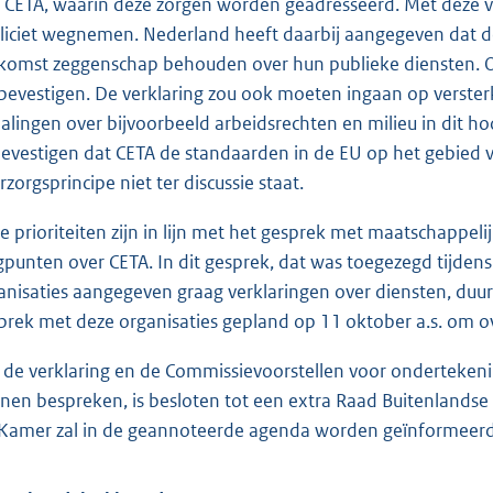
 CETA, waarin deze zorgen worden geadresseerd. Met deze ve
liciet wegnemen. Nederland heeft daarbij aangegeven dat d
komst zeggenschap behouden over hun publieke diensten. Oo
bevestigen. De verklaring zou ook moeten ingaan op verste
alingen over bijvoorbeeld arbeidsrechten en milieu in dit h
bevestigen dat CETA de standaarden in de EU op het gebied va
rzorgsprincipe niet ter discussie staat.
e prioriteiten zijn in lijn met het gesprek met maatschappel
gpunten over CETA. In dit gesprek, dat was toegezegd tijden
anisaties aangegeven graag verklaringen over diensten, duur
prek met deze organisaties gepland op 11 oktober a.s. om ov
de verklaring en de Commissievoorstellen voor ondertekening
nen bespreken, is besloten tot een extra Raad Buitenlands
Kamer zal in de geannoteerde agenda worden geïnformeerd 