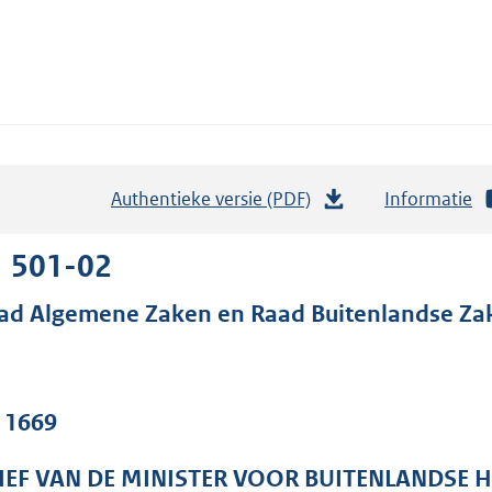
Authentieke versie (PDF)
b
Informatie
e
s
1 501-02
t
ad Algemene Zaken en Raad Buitenlandse Za
a
n
d
s
. 1669
g
r
IEF VAN DE MINISTER VOOR BUITENLANDSE 