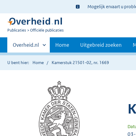
Ter
Mogelijk ervaart u prob
informatie:
U
Publicaties
Officiële publicaties
bent
Primaire
nu
Andere
Overheid.nl
Home
Uitgebreid zoeken
M
hier:
sites
navigatie
binnen
U bent hier:
Home
Kamerstuk 21501-02, nr. 1669
K
Dat
03-