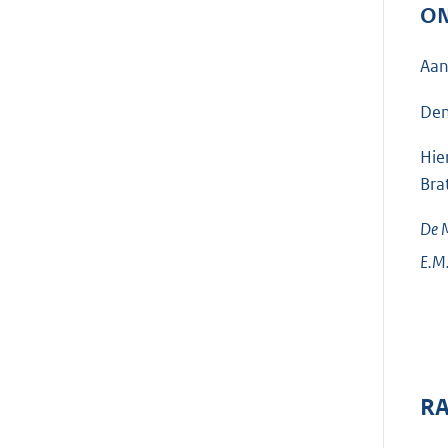
ON
Aan
Den
Hie
Brat
De M
E.M.
RA