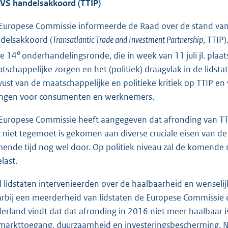
VS handelsakkoord (TTIP)
Europese Commissie informeerde de Raad over de stand van
delsakkoord (
Transatlantic Trade and Investment Partnership
, TTIP
e
de 14
onderhandelingsronde, die in week van 11 juli jl. pla
tschappelijke zorgen en het (politiek) draagvlak in de lids
ust van de maatschappelijke en politieke kritiek op TTIP e
ngen voor consumenten en werknemers.
Europese Commissie heeft aangegeven dat afronding van TT
 niet tegemoet is gekomen aan diverse cruciale eisen van d
ende tijd nog wel door. Op politiek niveau zal de komend
last.
l lidstaten intervenieerden over de haalbaarheid en wensel
rbij een meerderheid van lidstaten de Europese Commissie 
erland vindt dat dat afronding in 2016 niet meer haalbaar
 markttoegang, duurzaamheid en investeringsbescherming. Ne