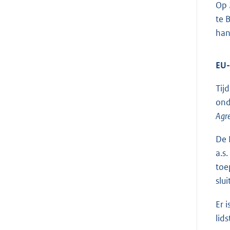
Op 
te 
han
EU-
Tij
ond
Agr
De 
a.s
toe
slu
Er 
lid