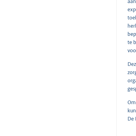
aan
exp
toe
her
bep
te 
voo
Dez
zor
org
ges
Om 
kun
De 