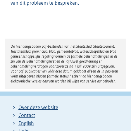
van dit probleem te bespreken.
Disclaimer
De hier aangeboden pdf-bestanden van het Staatsblad, Staatscourant,
Tractatenblad, provinciaal blad, gemeenteblad, waterschapsblad en blad
gemeenschappelijke regeling vormen de formele bekendmakingen in de
zin van de Bekendmakingswet en de Rijkswet goedkeuring en
bekendmaking verdragen voor zover ze na 1 juli 2009 zijn uitgegeven.
Voor pdf-publicaties van vóór deze datum geldt dat alleen de in papieren
vorm uitgegeven bladen formele status hebben; de hier aangeboden
elektronische versies daarvan worden bij wijze van service aangeboden.
Over deze website
Contact
English
Help