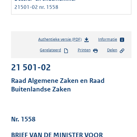
21501-02 nr. 1558
Authentieke versie (PDF)
b
Informatie
e
Gerelateerd
Printen
Delen
s
t
21 501-02
a
n
d
Raad Algemene Zaken en Raad
s
Buitenlandse Zaken
g
r
o
o
t
Nr. 1558
t
e
BRIEF VAN DE MINISTER VOOR
: