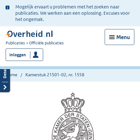
Ter
Mogelijk ervaart u problemen met het zoeken naar
informatie:
publicaties. We werken aan een oplossing. Excuses voor
het ongemak.
Menu
U
Publicaties
Officiële publicaties
bent
Inloggen
nu
hier:
Home
Kamerstuk 21501-02, nr. 1558