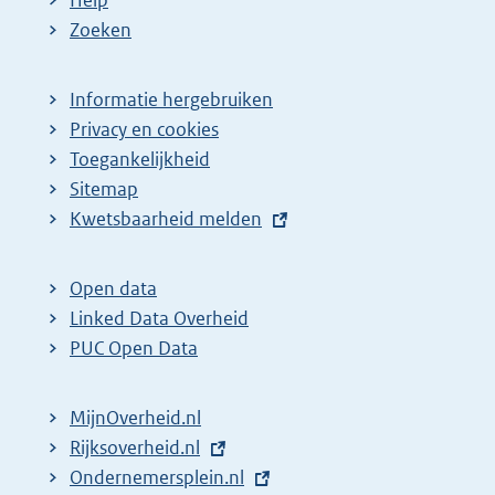
Zoeken
Informatie hergebruiken
Privacy en cookies
Toegankelijkheid
Sitemap
E
Kwetsbaarheid melden
x
t
Open data
e
Linked Data Overheid
r
PUC Open Data
n
e
MijnOverheid.nl
l
E
Rijksoverheid.nl
i
x
E
Ondernemersplein.nl
n