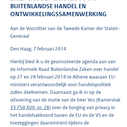
5
BUITENLANDSE HANDEL EN
1
ONTWIKKELINGSSAMENWERKING
K
b
Aan de Voorzitter van de Tweede Kamer der Staten-
Generaal
Den Haag, 7 februari 2014
Hierbij bied ik u de geannoteerde agenda aan van
de informele Raad Buitenlandse Zaken over handel
op 27 en 28 februari 2014 te Athene waaraan EU-
ministers verantwoordelijk voor handelspolitiek
zullen deelnemen. Daarnaast ga ik in op de
uitvoering van de motie van de heer Vos (Kamerstuk
33 750 XVII, nr. 28
) over de borging van privacy in
het handelsakkoord tussen de EU en de VS en de
toezeggingen daaromtrent tijdens de