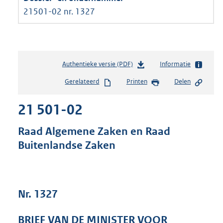
21501-02 nr. 1327
Authentieke versie (PDF)
b
Informatie
e
Gerelateerd
Printen
Delen
s
t
21 501-02
a
n
d
Raad Algemene Zaken en Raad
s
Buitenlandse Zaken
g
r
o
o
t
Nr. 1327
t
e
BRIEF VAN DE MINISTER VOOR
: