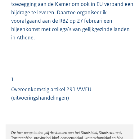
toezegging aan de Kamer om ook in EU verband een
bijdrage te leveren. Daartoe organiseer ik
voorafgaand aan de RBZ op 27 februari een
bijeenkomst met collega's van gelijkgezinde landen
in Athene.
1
Overeenkomstig artikel 291 VWEU
(uitvoeringshandelingen)
Disclaimer
De hier aangeboden pdf-bestanden van het Staatsblad, Staatscourant,
Tractatenblad, provinciaal blad, gemeenteblad, waterschapsblad en blad