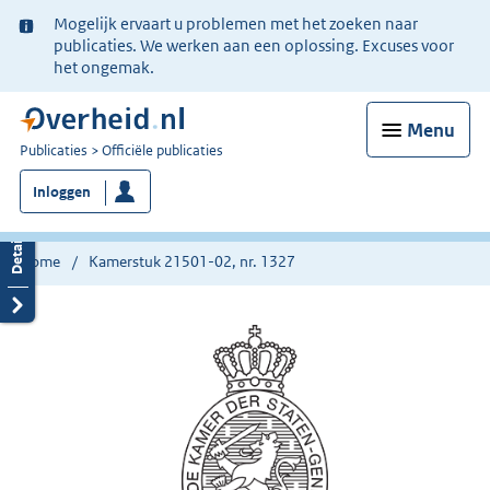
Ter
Mogelijk ervaart u problemen met het zoeken naar
informatie:
publicaties. We werken aan een oplossing. Excuses voor
het ongemak.
Menu
U
Publicaties
Officiële publicaties
bent
Inloggen
nu
hier:
Home
Kamerstuk 21501-02, nr. 1327