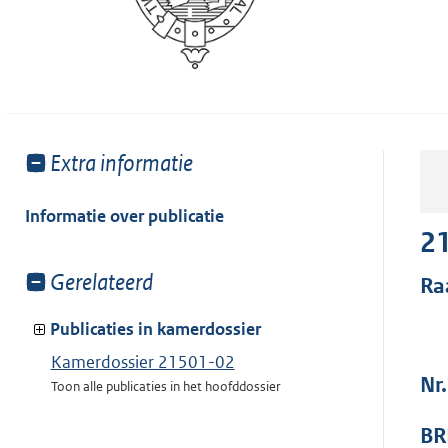
Toon
Extra informatie
meer
van:
Informatie over publicatie
2
Toon
Gerelateerd
Ra
meer
van:
Publicaties in kamerdossier
Kamerdossier 21501-02
Nr
Toon alle publicaties in het hoofddossier
BR