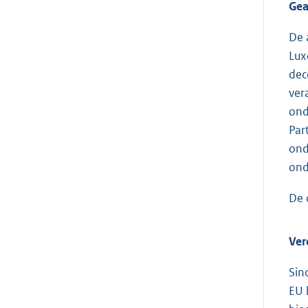
Gea
De 
Lux
dec
ver
ond
Par
ond
ond
De 
Ver
Sin
EU 