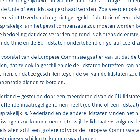
den de mogelijkheid om via internationale arbitrage compens
 de Unie of een lidstaat geschaad worden. Zoals eerder oo
en is in EU-verband nog niet geregeld of de Unie of een lids
sprakelijk is in het geval compensatie zou moeten worden 
de bedoeling dat deze verordening rond is alvorens de eerst
r de Unie en de EU lidstaten ondertekend en geratificeerd zi
 voorstel van de Europese Commissie gaat er van uit dat de U
den, dat ze ook in geschillen die de lidstaten betreffen kan 
emen, en dat ze geschillen tegen de wil van de lidstaten zou
pensatie dienen te betalen.
erland – gesteund door een meerderheid van de EU lidstaten 
reffende maatregel genomen heeft (de Unie of een lidstaat) –
sprakelijk is. Nederland en de andere lidstaten vinden het ni
lissingen zou kunnen nemen terwijl de lidstaat vervolgens d
lidstaten acht een grotere rol voor de Europese Commissie w
esteringsgeschillen te kunnen waarborgen.