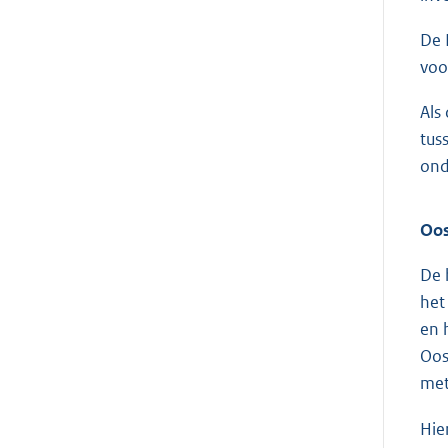
De 
voo
Als
tus
ond
Oos
De 
het
en 
Oos
met
Hie