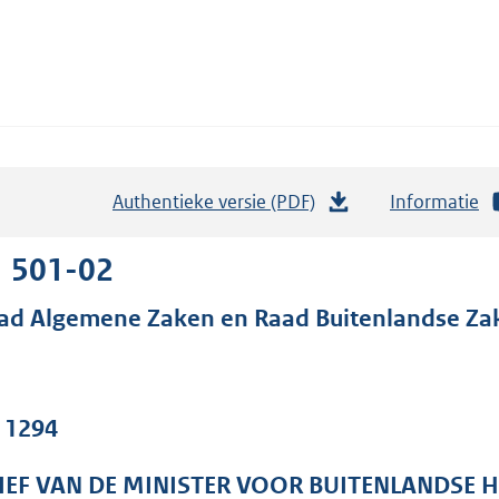
Authentieke versie (PDF)
b
Informatie
e
s
1 501-02
t
ad Algemene Zaken en Raad Buitenlandse Za
a
n
d
s
. 1294
g
r
IEF VAN DE MINISTER VOOR BUITENLANDSE 