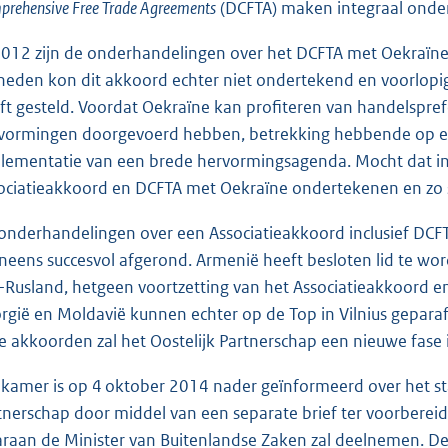
rehensive Free Trade Agreements
(DCFTA) maken integraal onder
2012 zijn de onderhandelingen over het DCFTA met Oekraïne 
heden kon dit akkoord echter niet ondertekend en voorlopi
ft gesteld. Voordat Oekraïne kan profiteren van handelspref
vormingen doorgevoerd hebben, betrekking hebbende op eerli
lementatie van een brede hervormingsagenda. Mocht dat ind
ociatieakkoord en DCFTA met Oekraïne ondertekenen en zo s
onderhandelingen over een Associatieakkoord inclusief DCFTA
neens succesvol afgerond. Armenië heeft besloten lid te w
-Rusland, hetgeen voortzetting van het Associatieakkoord
rgië en Moldavië kunnen echter op de Top in Vilnius gepar
e akkoorden zal het Oostelijk Partnerschap een nieuwe fase 
kamer is op 4 oktober 2014 nader geïnformeerd over het sta
tnerschap door middel van een separate brief ter voorberei
raan de Minister van Buitenlandse Zaken zal deelnemen. De 