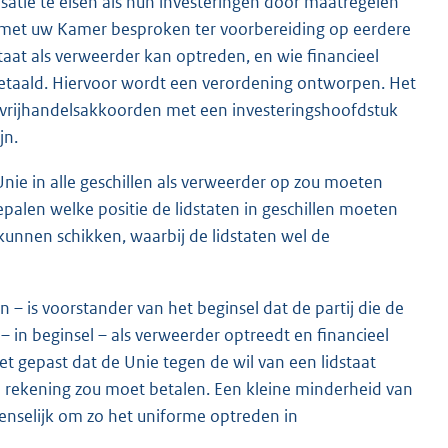
atie te eisen als hun investeringen door maatregelen
k met uw Kamer besproken ter voorbereiding op eerdere
taat als verweerder kan optreden, en wie financieel
betaald. Hiervoor wordt een verordening ontworpen. Het
e vrijhandelsakkoorden met een investeringshoofdstuk
jn.
nie in alle geschillen als verweerder op zou moeten
bepalen welke positie de lidstaten in geschillen moeten
 kunnen schikken, waarbij de lidstaten wel de
– is voorstander van het beginsel dat de partij die de
 in beginsel – als verweerder optreedt en financieel
et gepast dat de Unie tegen de wil van een lidstaat
e rekening zou moet betalen. Een kleine minderheid van
enselijk om zo het uniforme optreden in