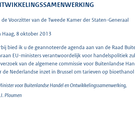
o
TWIKKELINGSSAMENWERKING
o
t
 de Voorzitter van de Tweede Kamer der Staten-Generaal
t
e
 Haag, 8 oktober 2013
:
rbij bied ik u de geannoteerde agenda aan van de Raad Bui
6
raan EU-ministers verantwoordelijk voor handelspolitiek zul
3
 verzoek van de algemene commissie voor Buitenlandse Ha
K
r de Nederlandse inzet in Brussel om tarieven op bioethanol 
b
inister voor Buitenlandse Handel en Ontwikkelingssamenwerking,
J.
Ploumen