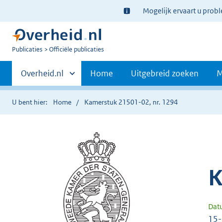
Ter
Mogelijk ervaart u prob
informatie:
U
Publicaties
Officiële publicaties
bent
Primaire
nu
Andere
Overheid.nl
Home
Uitgebreid zoeken
M
hier:
sites
navigatie
binnen
U bent hier:
Home
Kamerstuk 21501-02, nr. 1294
K
Dat
15