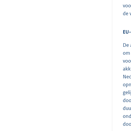
voo
de 
EU-
De 
om 
voo
akk
Ned
opn
gel
doo
duu
ond
doo