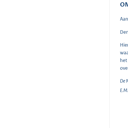
ON
Aan
Den
Hie
waa
het
ove
De M
E.M.