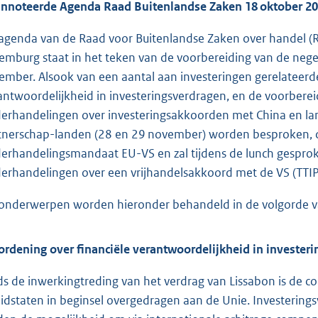
nnoteerde Agenda Raad Buitenlandse Zaken 18 oktober 2
agenda van de Raad voor Buitenlandse Zaken over handel (RB
emburg staat in het teken van de voorbereiding van de negen
ember. Alsook van een aantal aan investeringen gerelateerd
antwoordelijkheid in investeringsverdragen, en de voorber
erhandelingen over investeringsakkoorden met China en la
tnerschap-landen (28 en 29 november) worden besproken, d
erhandelingsmandaat EU-VS en zal tijdens de lunch gespro
erhandelingen over een vrijhandelsakkoord met de VS (TTIP
onderwerpen worden hieronder behandeld in de volgorde v
ordening over financiële verantwoordelijkheid in investeri
ds de inwerkingtreding van het verdrag van Lissabon is de c
lidstaten in beginsel overgedragen aan de Unie. Investerin