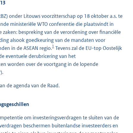
013
Z) onder Litouws voorzitterschap op 18 oktober a.s. te
de ministeriële WTO conferentie die plaatsvindt in
e zaken: bespreking van de verordening over financiële
eiding alsook goedkeuring van de mandaten voor
1
nden in de ASEAN regio.
Tevens zal de EU-top Oostelijk
e eventuele derubricering van het
ken worden over de voortgang in de lopende
).
an de agenda van de Raad.
ngsgeschillen
ompetentie om investeringsverdragen te sluiten van de
gsverdragen beschermen buitenlandse investeerders en