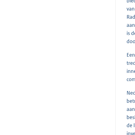
bie
van
Rad
aan
is 
doo
Een
tre
inn
com
Ned
bet
aan
bes
de 
inv