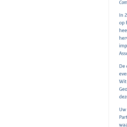
Comp
In 
op 
hee
her
imp
Ass
De 
eve
Wit
Geo
dez
Uw 
Par
waa