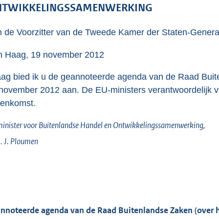
o
TWIKKELINGSSAMENWERKING
o
t
 de Voorzitter van de Tweede Kamer der Staten-Genera
t
e
 Haag, 19 november 2012
:
ag bied ik u de geannoteerde agenda van de Raad Buite
5
november 2012 aan. De EU-ministers verantwoordelijk v
9
eenkomst.
K
b
inister voor Buitenlandse Handel en Ontwikkelingssamenwerking,
. J.
Ploumen
nnoteerde agenda van de Raad Buitenlandse Zaken (over h