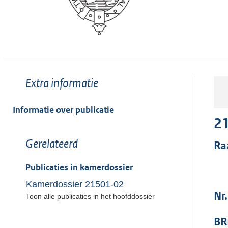
Toon
Extra informatie
meer
van:
Informatie over publicatie
2
Toon
Gerelateerd
Ra
meer
van:
Publicaties in kamerdossier
Kamerdossier 21501-02
Nr
Toon alle publicaties in het hoofddossier
BR