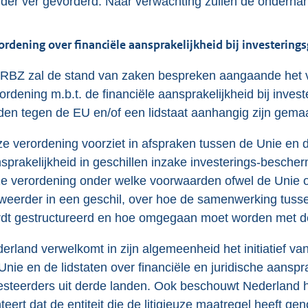
der ver gevorderd. Naar verwachting zullen de onderhan
ordening over financiële aansprakelijkheid bij investerings
RBZ zal de stand van zaken bespreken aangaande het 
ordening m.b.t. de financiële aansprakelijkheid bij inves
den tegen de EU en/of een lidstaat aanhangig zijn gem
e verordening voorziet in afspraken tussen de Unie en de
sprakelijkheid in geschillen inzake investerings-bescher
e verordening onder welke voorwaarden ofwel de Unie of
weerder in een geschil, over hoe de samenwerking tusse
dt gestructureerd en hoe omgegaan moet worden met de 
erland verwelkomt in zijn algemeenheid het initiatief v
Unie en de lidstaten over financiële en juridische aansp
esteerders uit derde landen. Ook beschouwt Nederland he
teert dat de entiteit die de litigieuze maatregel heeft ge