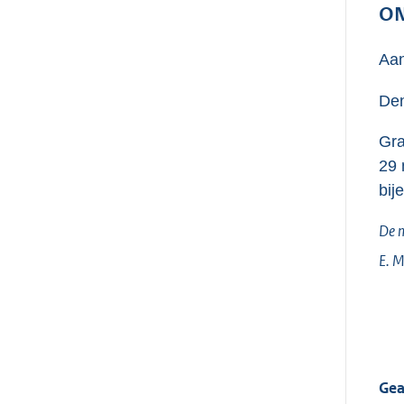
ON
Aan
Den
Gra
29 
bij
De m
E. M
Gea