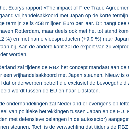
 het Ecorys rapport «The impact of Free Trade Agreemen
gaand vrijhandelsakkoord met Japan op de korte termijn 
ge termijn zelfs 458 miljoen Euro per jaar. Dit hangt d
haven Rotterdam, maar deels ook met het tot stand kom
.2 %) en met name vleesproducten (+9.9 %) naar Japan.
raan bij. Aan de andere kant zal de export van zuivelprod
der worden.
erland zal tijdens de RBZ het concept mandaat aan de 
r een vrijhandelsakkoord met Japan steunen. Nieuw is 
l dat onderwerpen betreft die exclusief de bevoegdheid
eeld wordt tussen de EU en haar Lidstaten.
 de onderhandelingen zal Nederland er overigens op lett
eel van politieke betrekkingen tussen Japan en de EU. M
den met defensieve belangen in de autosector) aangegev
nen steunen. Toch is de verwachting dat tijdens de RBZ 