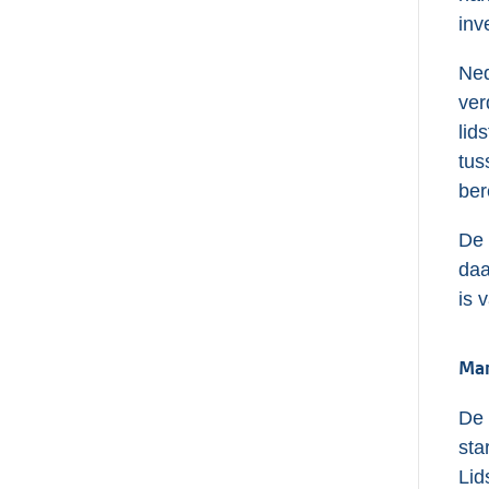
inv
Ned
ver
lid
tus
ber
De 
daa
is 
Man
De 
sta
Lid