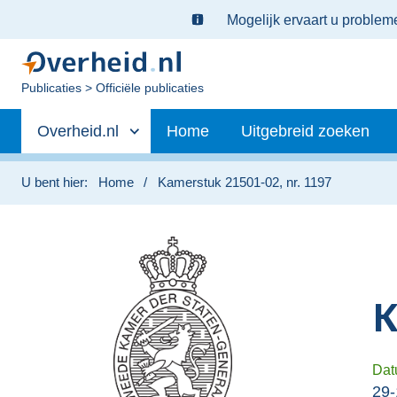
Ter
Mogelijk ervaart u proble
informatie:
U
Publicaties
Officiële publicaties
bent
Primaire
nu
Andere
Overheid.nl
Home
Uitgebreid zoeken
hier:
navigatie
sites
binnen
U bent hier:
Home
Kamerstuk 21501-02, nr. 1197
K
Dat
29-