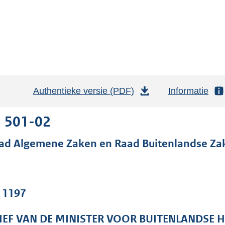
Authentieke versie (PDF)
b
Informatie
e
s
1 501-02
t
ad Algemene Zaken en Raad Buitenlandse Za
a
n
d
s
. 1197
g
r
IEF VAN DE MINISTER VOOR BUITENLANDSE 