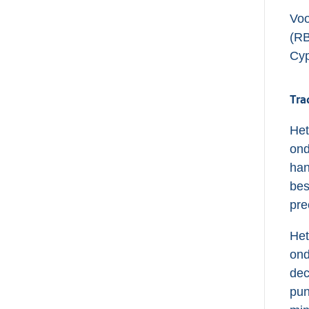
Voo
(RB
Cyp
Tra
Het
ond
han
bes
pre
Het
ond
dec
pun