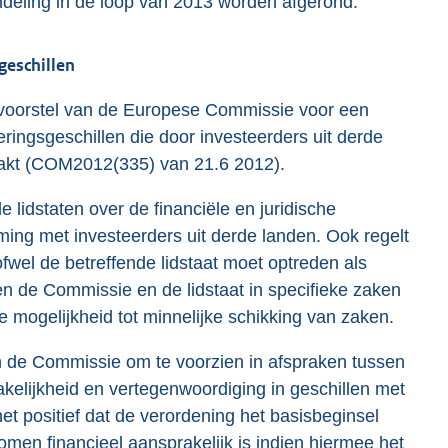
deling in de loop van 2013 worden afgerond.
geschillen
voorstel van de Europese Commissie voor een
teringsgeschillen die door investeerders uit derde
aakt (COM2012(335) van 21.6 2012).
 lidstaten over de financiële en juridische
ming met investeerders uit derde landen. Ook regelt
wel de betreffende lidstaat moet optreden als
n de Commissie en de lidstaat in specifieke zaken
mogelijkheid tot minnelijke schikking van zaken.
an de Commissie om te voorzien in afspraken tussen
rakelijkheid en vertegenwoordiging in geschillen met
t positief dat de verordening het basisbeginsel
nomen financieel aansprakelijk is indien hiermee het