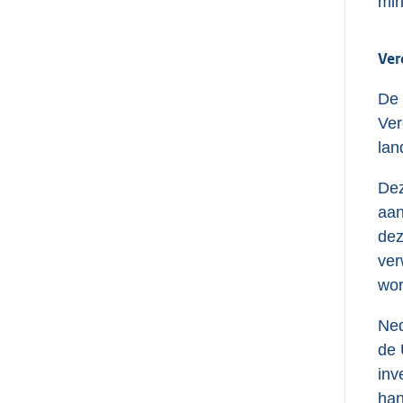
min
Ver
De 
Ver
lan
Dez
aan
dez
ver
wor
Ned
de 
inv
han