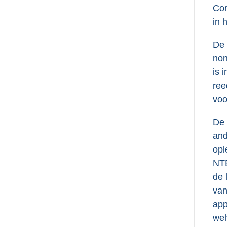
Com
in 
De
non
is 
ree
voo
De 
and
opl
NTB
de 
van
app
wel