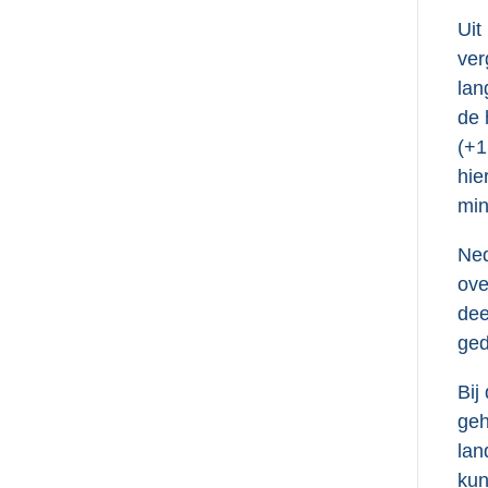
Uit
ver
lan
de 
(+1
hie
min
Ned
ove
dee
ged
Bij
geh
lan
kun