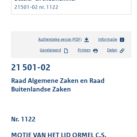
21501-02 nr. 1122
Authentieke versie (PDF)
b
Informatie
e
Gerelateerd
Printen
Delen
s
t
21 501-02
a
n
d
Raad Algemene Zaken en Raad
s
Buitenlandse Zaken
g
r
o
o
t
Nr. 1122
t
e
MOTIE VAN HET LID ORMEL C.S.
: