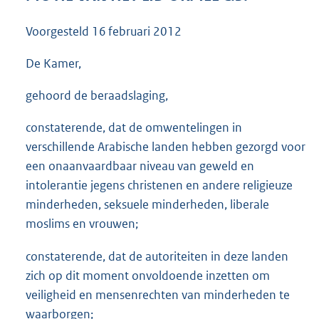
3
8
Voorgesteld
16 februari 2012
K
b
De Kamer,
gehoord de beraadslaging,
constaterende, dat de omwentelingen in
verschillende Arabische landen hebben gezorgd voor
een onaanvaardbaar niveau van geweld en
intolerantie jegens christenen en andere religieuze
minderheden, seksuele minderheden, liberale
moslims en vrouwen;
constaterende, dat de autoriteiten in deze landen
zich op dit moment onvoldoende inzetten om
veiligheid en mensenrechten van minderheden te
waarborgen;