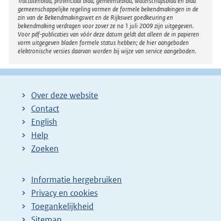
Tractatenblad, provinciaal blad, gemeenteblad, waterschapsblad en blad
gemeenschappelijke regeling vormen de formele bekendmakingen in de
zin van de Bekendmakingswet en de Rijkswet goedkeuring en
bekendmaking verdragen voor zover ze na 1 juli 2009 zijn uitgegeven.
Voor pdf-publicaties van vóór deze datum geldt dat alleen de in papieren
vorm uitgegeven bladen formele status hebben; de hier aangeboden
elektronische versies daarvan worden bij wijze van service aangeboden.
Over deze website
Contact
English
Help
Zoeken
Informatie hergebruiken
Privacy en cookies
Toegankelijkheid
Sitemap