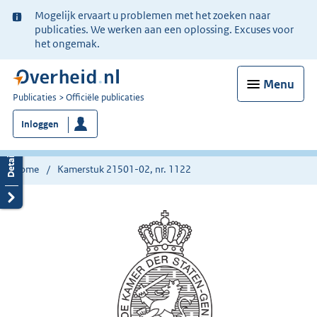
Ter
Mogelijk ervaart u problemen met het zoeken naar
informatie:
publicaties. We werken aan een oplossing. Excuses voor
het ongemak.
Menu
U
Publicaties
Officiële publicaties
bent
Inloggen
nu
hier:
Home
Kamerstuk 21501-02, nr. 1122