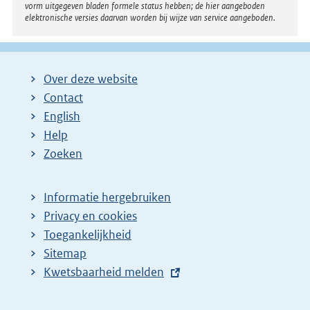
i
vorm uitgegeven bladen formele status hebben; de hier aangeboden
elektronische versies daarvan worden bij wijze van service aangeboden.
n
k
:
Over deze website
Contact
English
Help
Zoeken
Informatie hergebruiken
Privacy en cookies
Toegankelijkheid
Sitemap
E
Kwetsbaarheid melden
x
t