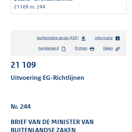
21109 nr. 244
Authentieke versie (PDF)
b
Informatie
e
Gerelateerd
Printen
Delen
s
t
21 109
a
n
d
Uitvoering EG-Richtlijnen
s
g
r
o
Nr. 244
o
t
t
BRIEF VAN DE MINISTER VAN
e
BUITENLANDSE ZAKEN
: