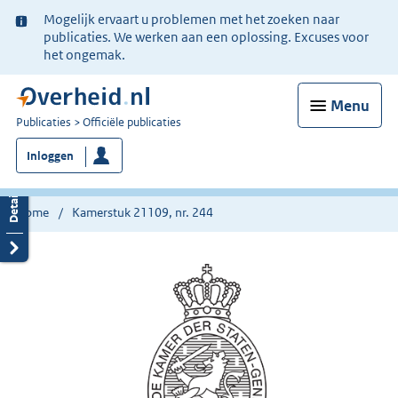
Ter
Mogelijk ervaart u problemen met het zoeken naar
informatie:
publicaties. We werken aan een oplossing. Excuses voor
het ongemak.
Menu
U
Publicaties
Officiële publicaties
bent
Inloggen
nu
hier:
Home
Kamerstuk 21109, nr. 244