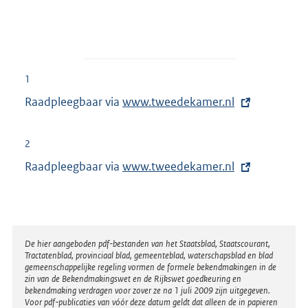
1
Raadpleegbaar via
E
www.tweedekamer.nl
x
t
2
e
Raadpleegbaar via
E
www.tweedekamer.nl
r
x
n
t
e
e
l
r
Disclaimer
De hier aangeboden pdf-bestanden van het Staatsblad, Staatscourant,
i
Tractatenblad, provinciaal blad, gemeenteblad, waterschapsblad en blad
n
n
gemeenschappelijke regeling vormen de formele bekendmakingen in de
e
zin van de Bekendmakingswet en de Rijkswet goedkeuring en
k
bekendmaking verdragen voor zover ze na 1 juli 2009 zijn uitgegeven.
l
Voor pdf-publicaties van vóór deze datum geldt dat alleen de in papieren
: