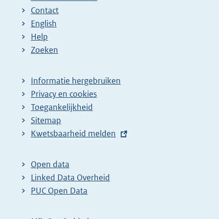
Contact
English
Help
Zoeken
Informatie hergebruiken
Privacy en cookies
Toegankelijkheid
Sitemap
E
Kwetsbaarheid melden
x
t
Open data
e
Linked Data Overheid
r
PUC Open Data
n
e