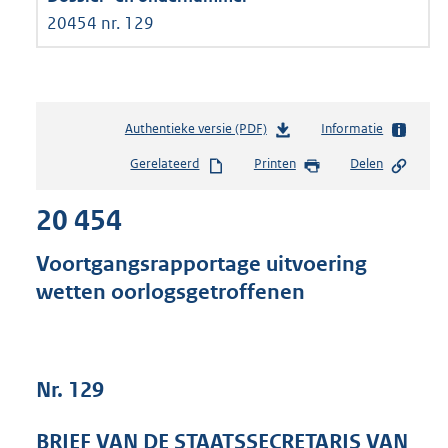
20454 nr. 129
Authentieke versie (PDF)
b
Informatie
e
Gerelateerd
Printen
Delen
s
t
20 454
a
n
d
Voortgangsrapportage uitvoering
s
wetten oorlogsgetroffenen
g
r
o
o
t
Nr. 129
t
e
BRIEF VAN DE STAATSSECRETARIS VAN
: