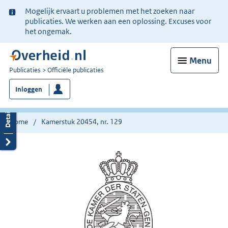
Ter
Mogelijk ervaart u problemen met het zoeken naar
informatie:
publicaties. We werken aan een oplossing. Excuses voor
het ongemak.
Menu
U
Publicaties
Officiële publicaties
bent
Inloggen
nu
hier:
Home
Kamerstuk 20454, nr. 129