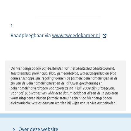
1
Raadpleegbaar via
E
www.tweedekamer.nl
x
t
e
r
Disclaimer
De hier aangeboden pdf-bestanden van het Staatsblad, Staatscourant,
Tractatenblad, provinciaal blad, gemeenteblad, waterschapsblad en blad
n
gemeenschappelijke regeling vormen de formele bekendmakingen in de
e
zin van de Bekendmakingswet en de Rijkswet goedkeuring en
bekendmaking verdragen voor zover ze na 1 juli 2009 zijn uitgegeven.
l
Voor pdf-publicaties van vóór deze datum geldt dat alleen de in papieren
i
vorm uitgegeven bladen formele status hebben; de hier aangeboden
elektronische versies daarvan worden bij wijze van service aangeboden.
n
k
:
Over deze website