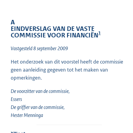
t
t
e
:
A
o
EINDVERSLAG VAN DE VASTE
1
n
COMMISSIE VOOR FINANCIËN
b
e
Vastgesteld 8 september 2009
k
e
Het onderzoek van dit voorstel heeft de commissie
n
geen aanleiding gegeven tot het maken van
d
opmerkingen.
De voorzitter van de commissie,
Essers
De griffier van de commissie,
Hester Menninga