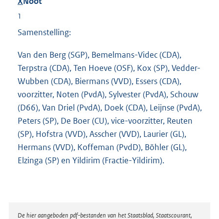
X
Noot
1
Samenstelling:
Van den Berg (SGP), Bemelmans-Videc (CDA),
Terpstra (CDA), Ten Hoeve (OSF), Kox (SP), Vedder-
Wubben (CDA), Biermans (VVD), Essers (CDA),
voorzitter, Noten (PvdA), Sylvester (PvdA), Schouw
(D66), Van Driel (PvdA), Doek (CDA), Leijnse (PvdA),
Peters (SP), De Boer (CU), vice-voorzitter, Reuten
(SP), Hofstra (VVD), Asscher (VVD), Laurier (GL),
Hermans (VVD), Koffeman (PvdD), Böhler (GL),
Elzinga (SP) en Yildirim (Fractie-Yildirim).
Disclaimer
De hier aangeboden pdf-bestanden van het Staatsblad, Staatscourant,