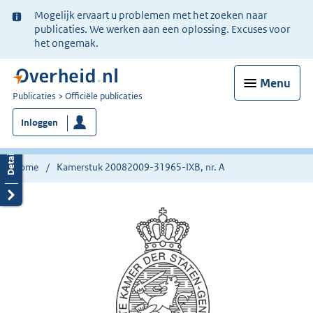
Ter
Mogelijk ervaart u problemen met het zoeken naar
informatie:
publicaties. We werken aan een oplossing. Excuses voor
het ongemak.
Menu
U
Publicaties
Officiële publicaties
bent
Inloggen
nu
hier:
Home
Kamerstuk 20082009-31965-IXB, nr. A