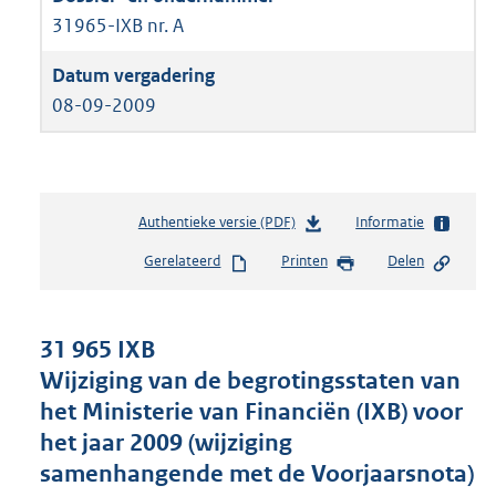
31965-IXB nr. A
08-09-2009
Authentieke versie (PDF)
b
Informatie
e
Gerelateerd
Printen
Delen
s
t
a
n
31 965 IXB
d
Wijziging van de begrotingsstaten van
s
het Ministerie van Financiën (IXB) voor
g
r
het jaar 2009 (wijziging
o
samenhangende met de Voorjaarsnota)
o