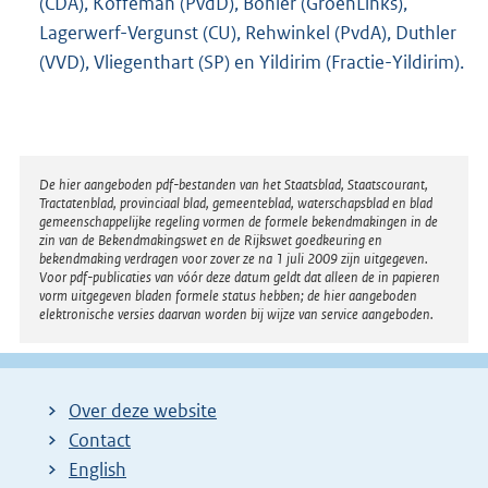
(CDA), Koffeman (PvdD), Böhler (GroenLinks),
Lagerwerf-Vergunst (CU), Rehwinkel (PvdA), Duthler
(VVD), Vliegenthart (SP) en Yildirim (Fractie-Yildirim).
Disclaimer
De hier aangeboden pdf-bestanden van het Staatsblad, Staatscourant,
Tractatenblad, provinciaal blad, gemeenteblad, waterschapsblad en blad
gemeenschappelijke regeling vormen de formele bekendmakingen in de
zin van de Bekendmakingswet en de Rijkswet goedkeuring en
bekendmaking verdragen voor zover ze na 1 juli 2009 zijn uitgegeven.
Voor pdf-publicaties van vóór deze datum geldt dat alleen de in papieren
vorm uitgegeven bladen formele status hebben; de hier aangeboden
elektronische versies daarvan worden bij wijze van service aangeboden.
Over deze website
Contact
English