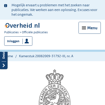
Ter
Mogelijk ervaart u problemen met het zoeken naar
informatie:
publicaties. We werken aan een oplossing. Excuses voor
het ongemak.
Menu
U
Publicaties
Officiële publicaties
bent
Inloggen
nu
hier:
Home
Kamerstuk 20082009-31792-III, nr. A