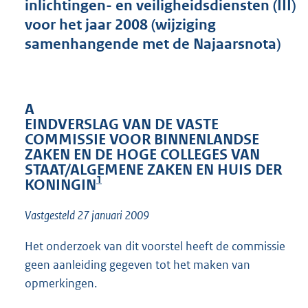
inlichtingen- en veiligheidsdiensten (III)
t
t
voor het jaar 2008 (wijziging
e
samenhangende met de Najaarsnota)
:
o
n
b
e
A
k
EINDVERSLAG VAN DE VASTE
e
COMMISSIE VOOR BINNENLANDSE
n
ZAKEN EN DE HOGE COLLEGES VAN
d
STAAT/ALGEMENE ZAKEN EN HUIS DER
1
KONINGIN
Vastgesteld 27 januari 2009
Het onderzoek van dit voorstel heeft de commissie
geen aanleiding gegeven tot het maken van
opmerkingen.