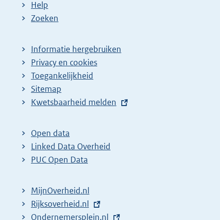
Help
Zoeken
Informatie hergebruiken
Privacy en cookies
Toegankelijkheid
Sitemap
E
Kwetsbaarheid melden
x
t
Open data
e
Linked Data Overheid
r
PUC Open Data
n
e
MijnOverheid.nl
l
E
Rijksoverheid.nl
i
x
E
Ondernemersplein.nl