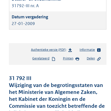
31792-III nr. A
27-01-2009
Authentieke versie (PDF)
b
Informatie
e
Gerelateerd
Printen
Delen
s
t
a
n
31 792 III
d
Wijziging van de begrotingsstaten van
s
het Ministerie van Algemene Zaken,
g
r
het Kabinet der Koningin en de
o
Commissie van toezicht betreffende de
o